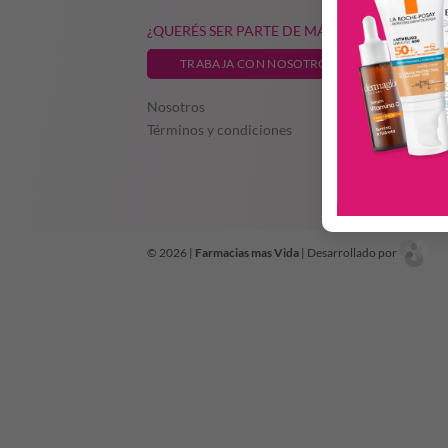
¿QUERÉS SER PARTE DE MÁS VIDA?
TRABAJA CON NOSOTROS
Nosotros
Términos y condiciones
© 2026 |
Farmacias mas Vida
| Desarrollado por