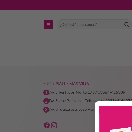
Saltar
al
contenido
Buscar
por:
SUCURSALES MÁS VIDA
Av. Libertador Norte 173 / 03564-425339
Bv. Saenz Peña esq. Echeverría / 03564-4407
Av. Urquiza esq. José Hernández / 03564 314