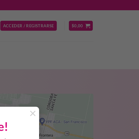
ACCEDER / REGISTRARSE
$
0,00
×
e!