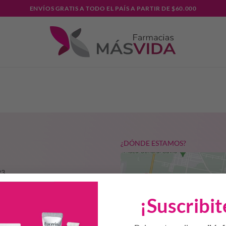
ENVÍOS GRATIS A TODO EL PAÍS A PARTIR DE $60.000
¿DÓNDE ESTAMOS?
23
136
¡Suscribit