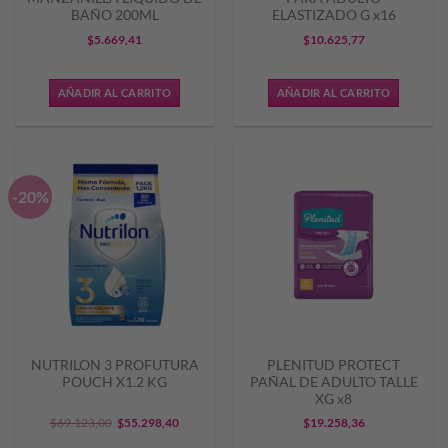
BAÑO 200ML
ELASTIZADO G x16
$
5.669,41
$
10.625,77
AÑADIR AL CARRITO
AÑADIR AL CARRITO
-20%
NUTRILON 3 PROFUTURA
PLENITUD PROTECT
POUCH X1.2 KG
PAÑAL DE ADULTO TALLE
XG x8
El
El
$
69.123,00
$
55.298,40
$
19.258,36
precio
precio