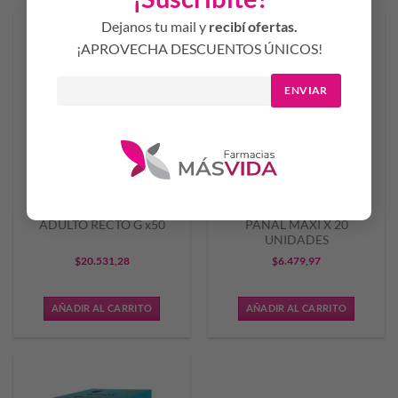
Dejanos tu mail y
recibí ofertas.
¡APROVECHA DESCUENTOS ÚNICOS!
ENVIAR
NONINO PAÑAL PARA
NONINO – REFUERZA
ADULTO RECTO G x50
PAÑAL MAXI X 20
UNIDADES
$
20.531,28
$
6.479,97
AÑADIR AL CARRITO
AÑADIR AL CARRITO