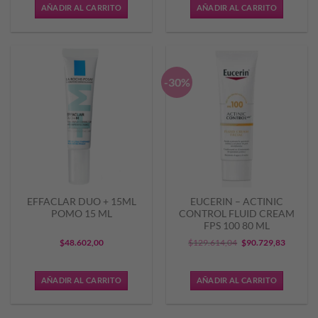
original
actual
original
actual
AÑADIR AL CARRITO
AÑADIR AL CARRITO
era:
es:
era:
es:
$24.843,35.
$19.874,68.
$38.278,51.
$26.794,
-30%
EFFACLAR DUO + 15ML
EUCERIN – ACTINIC
POMO 15 ML
CONTROL FLUID CREAM
FPS 100 80 ML
El
El
$
48.602,00
$
129.614,04
$
90.729,83
precio
precio
original
actual
AÑADIR AL CARRITO
AÑADIR AL CARRITO
era:
es:
$129.614,04.
$90.729