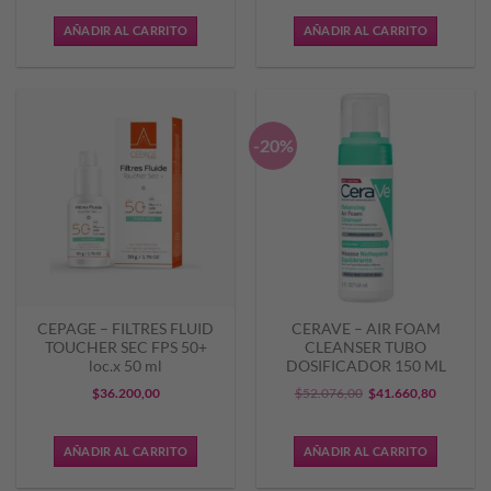
AÑADIR AL CARRITO
AÑADIR AL CARRITO
-20%
CEPAGE – FILTRES FLUID
CERAVE – AIR FOAM
TOUCHER SEC FPS 50+
CLEANSER TUBO
loc.x 50 ml
DOSIFICADOR 150 ML
El
El
$
36.200,00
$
52.076,00
$
41.660,80
precio
precio
original
actual
AÑADIR AL CARRITO
AÑADIR AL CARRITO
era:
es: