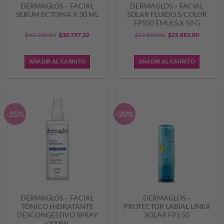
DERMAGLOS – FACIAL
DERMAGLOS – FACIAL
SERUM ECTOINA X 30 ML
SOLAR FLUIDO S/COLOR
FPS50 EMULS.X 50 G
El
El
El
El
$
43.938,89
$
30.757,22
$
39.820,00
$
25.883,00
precio
precio
precio
precio
original
actual
original
actual
AÑADIR AL CARRITO
AÑADIR AL CARRITO
era:
es:
era:
es:
$43.938,89.
$30.757,22.
$39.820,00.
$25.883,
-25%
-20%
DERMAGLOS – FACIAL
DERMAGLOS –
TÓNICO HIDRATANTE
PROTECTOR LABIAL LINEA
DESCONGESTIVO SPRAY
SOLAR FPS 50
x200ML