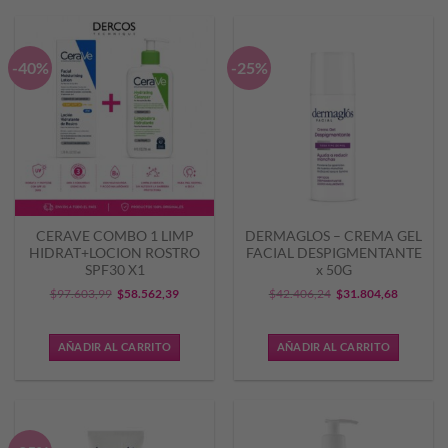
$52.076,00.
$41.660,
-40%
-25%
CERAVE COMBO 1 LIMP
DERMAGLOS – CREMA GEL
HIDRAT+LOCION ROSTRO
FACIAL DESPIGMENTANTE
SPF30 X1
x 50G
El
El
El
El
$
97.603,99
$
58.562,39
$
42.406,24
$
31.804,68
precio
precio
precio
precio
original
actual
original
actual
AÑADIR AL CARRITO
AÑADIR AL CARRITO
era:
es:
era:
es:
$97.603,99.
$58.562,39.
$42.406,24.
$31.804,