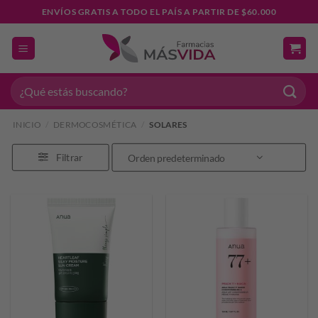
Saltar
ENVÍOS GRATIS A TODO EL PAÍS A PARTIR DE $60.000
al
contenido
Buscar
por:
INICIO
/
DERMOCOSMÉTICA
/
SOLARES
Filtrar