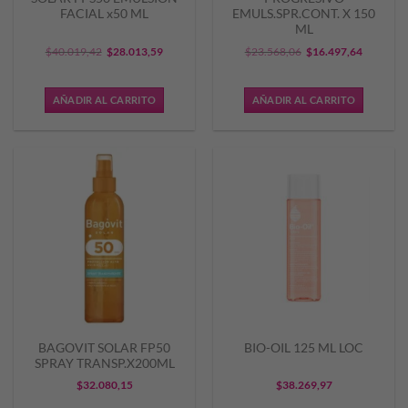
FACIAL x50 ML
EMULS.SPR.CONT. X 150
ML
El
El
El
El
$
40.019,42
$
28.013,59
$
23.568,06
$
16.497,64
precio
precio
precio
precio
original
actual
original
actual
AÑADIR AL CARRITO
AÑADIR AL CARRITO
era:
es:
era:
es:
$40.019,42.
$28.013,59.
$23.568,06.
$16.497,
BAGOVIT SOLAR FP50
BIO-OIL 125 ML LOC
SPRAY TRANSP.X200ML
$
32.080,15
$
38.269,97