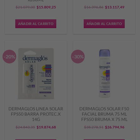
El
El
El
El
$
21.079,00
$
15.809,25
$
16.396,86
$
13.117,49
precio
precio
precio
precio
original
actual
original
actual
AÑADIR AL CARRITO
AÑADIR AL CARRITO
era:
es:
era:
es:
$21.079,00.
$15.809,25.
$16.396,86.
$13.117,
-20%
-30%
DERMAGLOS LINEA SOLAR
DERMAGLOS SOLAR F50
FPS50 BARRA PROTEC.X
FACIAL BRUMA 75 ML
14G
FPS50 BRUMA X 75 ML
El
El
El
El
$
24.843,35
$
19.874,68
$
38.278,51
$
26.794,96
precio
precio
precio
precio