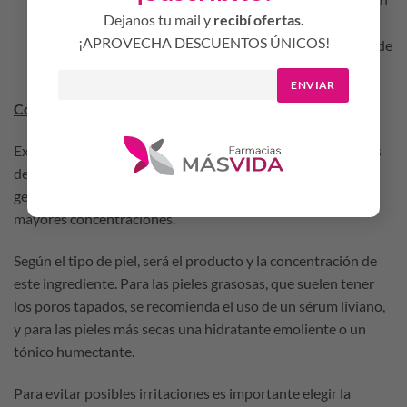
Dejanos tu mail y
recibí ofertas.
evita que se creen manchas solares y arrugas. Es una
¡APROVECHA DESCUENTOS ÚNICOS!
opción ideal para combinar con nuestro protector solar de
confianza.
ENVIAR
Cómo se utiliza
Existen diferentes productos con niacinamida, desde leches
de limpieza, tónicos hasta cremas y protección solar. En
general, en los sérums y cremas es donde se encuentran las
mayores concentraciones.
Según el tipo de piel, será el producto y la concentración de
este ingrediente. Para las pieles grasosas, que suelen tener
los poros tapados, se recomienda el uso de un sérum liviano,
y para las pieles más secas una hidratante emoliente o un
tónico humectante.
Para evitar posibles irritaciones es importante elegir la