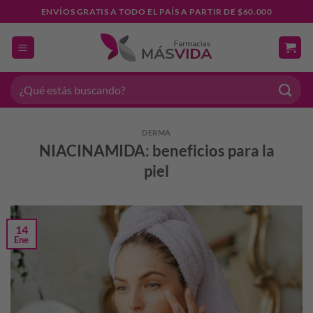
Saltar
ENVÍOS GRATIS A TODO EL PAÍS A PARTIR DE $60.000
al
contenido
Buscar
por:
DERMA
NIACINAMIDA: beneficios para la
piel
14
Ene