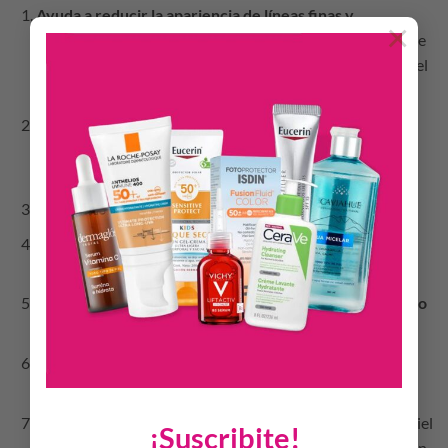
Ayuda a reducir la apariencia de líneas finas y
×
arrugas.
Esto se debe a sus cualidades antioxidantes, que
mejoran la recuperación de las células para lograr una piel
más firme, nutrida y elástica.
Es útil para tratar el acné
gracias a sus propiedades
antiinflamatorias y de regulación de la producción de
sebo. Disminuye las marcas y manchas.
Reduce la sensibilidad, las rojeces y la irritación.
Potencia la producción de colágeno y elastina
para
combatir las arrugas.
Ayuda a inhibir los procesos causantes del tono amarillo
de la piel.
Contribuye a combatir las manchas
, gracias a su acción
despigmentante.
Previene el fotoenvejecimiento.
No solo protege a la piel
¡Suscribite!
frente a los efectos de la radiación solar, sino que también