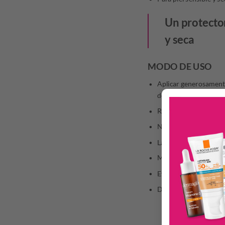
Un protector
y seca
MODO DE USO
Aplicar generosamente 
después de nadar trans
Reducir la cantidad di
No permanezcas demasi
La sobreexposición al 
Mantén a los bebés y n
Evita el contacto con l
Deja que se absorba c