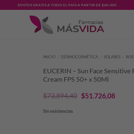
ENVÍOS GRATIS A TODO EL PAÍS A PARTIR DE $60.000
INICIO
/
DERMOCOSMÉTICA
/
SOLARES
/
ROS
EUCERIN – Sun Face Sensitive 
Cream FPS 50+ x 50Ml
El
El
$
73.894,40
$
51.726,08
precio
prec
Sin existencias
original
actu