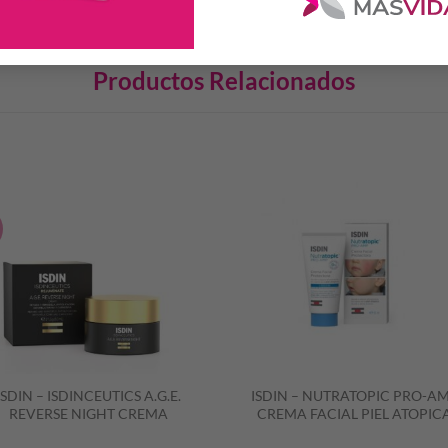
Productos Relacionados
S
ISDIN – ISDINCEUTICS A.G.E.
ISDIN – NUTRATOPIC PRO-A
REVERSE NIGHT CREMA
CREMA FACIAL PIEL ATOPIC