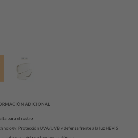
era:
es:
$73.894,40.
$51.
ORMACIÓN ADICIONAL
lta para el rostro
chnology: Protección UVA/UVB y defensa frente a la luz HEVIS
eca, apto para piel con tendencia atópica