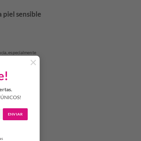
 piel sensible
ncia, especialmente
×
e!
ertas.
ÚNICOS!
ENVIAR
para evitar manchas.