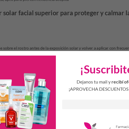
 solar facial superior para proteger y calmar la
sobre el rostro antes de la exposición solar y volver a aplicar con frecue
pirar o secarse con la toalla para mantener la protección original.
sminuirá significativamente el nivel de protección.
¡Suscribit
ado tiempo al sol, aunque utilices un producto de protección solar.
Dejanos tu mail y
recibí of
sol es una grave amenaza para la salud.
¡APROVECHA DESCUENTOS 
iños pequeños alejados de la luz solar directa.
os ojos.
ompletamente y evita el contacto directo con tejidos y superficies duras 