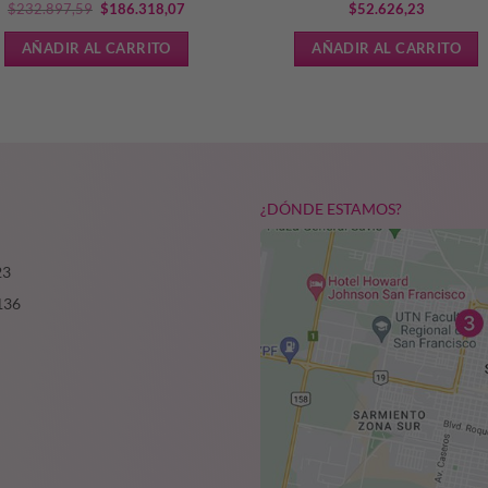
El
El
$
232.897,59
$
186.318,07
$
52.626,23
precio
precio
AÑADIR AL CARRITO
AÑADIR AL CARRITO
original
actual
era:
es:
$232.897,59.
$186.318,07.
¿DÓNDE ESTAMOS?
23
136