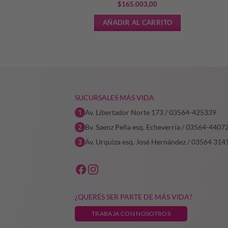
El
El
0
$
76.435,50
$
165.003,00
precio
precio
L CARRITO
AÑADIR AL CARRITO
original
actual
era:
es:
$101.914,00.
$76.435,50.
SUCURSALES MÁS VIDA
Av. Libertador Norte 173 / 03564-425339
Bv. Saenz Peña esq. Echeverría / 03564-4407
Av. Urquiza esq. José Hernández / 03564 314
¿QUERÉS SER PARTE DE MÁS VIDA?
TRABAJA CON NOSOTROS