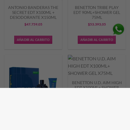
ANTONIO BANDERAS THE
BENETTON TRIBE PLAY
SECRET EDT X100ML +
EDT 90ML+SHOWER GEL
DESODORANTE X150ML
75ML
$
47.759,05
$
53.393,05
AÑADIR AL CARRITO
AÑADIR AL CARRITO
BENETTON U.D. AIM HIGH
EDT X100ML+ SHOWER
GEL X75ML
$
40.705,76
AÑADIR AL CARRITO
BENETTON U.C. TRIBE EDT
X90ML+ SHOWER GEL
X75ML