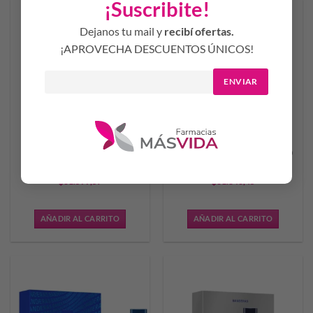
¡Suscribite!
Dejanos tu mail y
recibí ofertas.
¡APROVECHA DESCUENTOS ÚNICOS!
ENVIAR
AL SHAMS ERBA SPIRIT
AL SHAMS MYSTIC WOOD
EDP UNISEX 80 ML
EDP UNISEX 80 ML
$
31.599,57
$
31.846,45
AÑADIR AL CARRITO
AÑADIR AL CARRITO