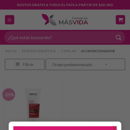
Saltar
ENVÍOS GRATIS A TODO EL PAÍS A PARTIR DE $60.000
al
contenido
Buscar
por:
INICIO
/
DERMOCOSMÉTICA
/
CAPILAR
/
ACONDICIONADOR
Filtrar
-25%
×