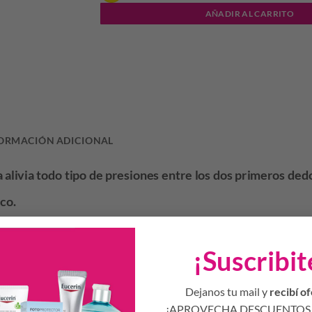
AÑADIR AL CARRITO
ORMACIÓN ADICIONAL
alivia todo tipo de presiones entre los dos primeros dedo
ico.
¡Suscribit
Productos Relacionados
Dejanos tu mail y
recibí of
S
¡APROVECHA DESCUENTOS 