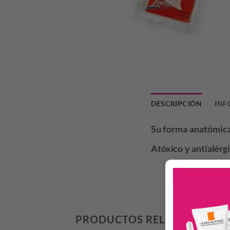
DESCRIPCIÓN
INF
Su forma anatómica 
Atóxico y antialérg
PRODUCTOS RELACIONADO