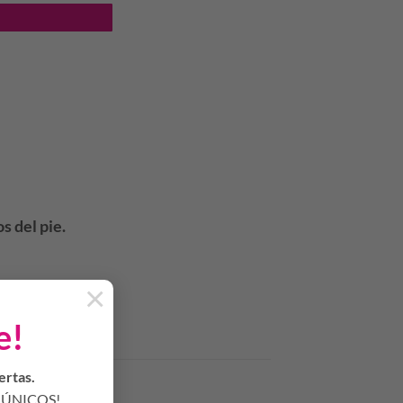
s del pie.
×
e!
ertas.
ÚNICOS!