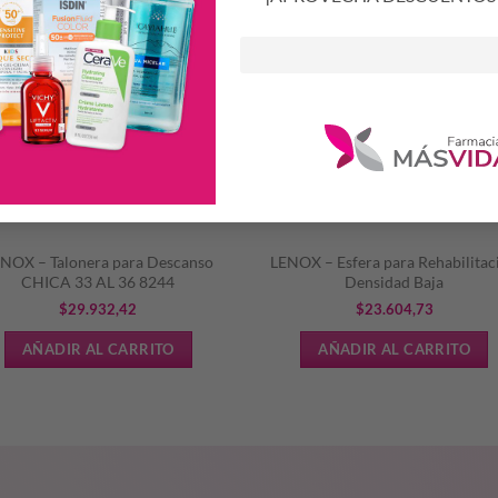
NOX – Talonera para Descanso
LENOX – Esfera para Rehabilitac
CHICA 33 AL 36 8244
Densidad Baja
$
29.932,42
$
23.604,73
AÑADIR AL CARRITO
AÑADIR AL CARRITO