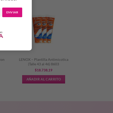
ENVIAR
ion
LENOX – Plantilla Antimicotica
(Talle 43 al 46) 8603
$
18.738,19
AÑADIR AL CARRITO