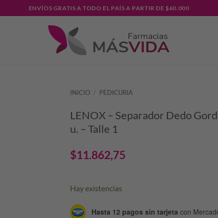
ENVÍOS GRATIS A TODO EL PAÍS A PARTIR DE $60.000
INICIO
/
PEDICURIA
LENOX – Separador Dedo Gordo
u. – Talle 1
$
11.862,75
Hay existencias
Hasta 12 pagos sin tarjeta
con Mercad