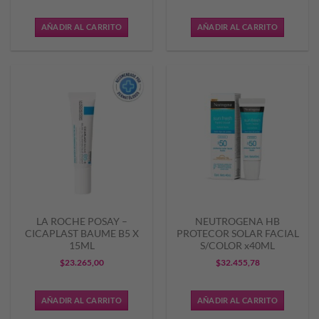
precio
precio
precio
precio
original
actual
original
actual
AÑADIR AL CARRITO
AÑADIR AL CARRITO
era:
es:
era:
es:
$24.843,35.
$19.874,68.
$38.278,51.
$26.794,
LA ROCHE POSAY –
NEUTROGENA HB
CICAPLAST BAUME B5 X
PROTECOR SOLAR FACIAL
15ML
S/COLOR x40ML
$
23.265,00
$
32.455,78
AÑADIR AL CARRITO
AÑADIR AL CARRITO