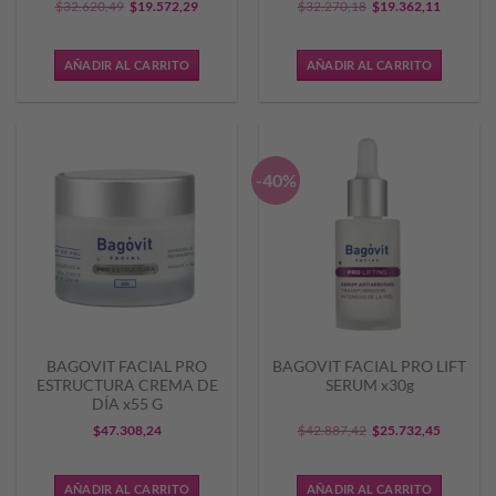
El
El
El
El
$
32.620,49
$
19.572,29
$
32.270,18
$
19.362,11
precio
precio
precio
precio
original
actual
original
actual
AÑADIR AL CARRITO
AÑADIR AL CARRITO
era:
es:
era:
es:
$32.620,49.
$19.572,29.
$32.270,18.
$19.362,
-40%
BAGOVIT FACIAL PRO
BAGOVIT FACIAL PRO LIFT
ESTRUCTURA CREMA DE
SERUM x30g
DÍA x55 G
El
El
$
47.308,24
$
42.887,42
$
25.732,45
precio
precio
original
actual
AÑADIR AL CARRITO
AÑADIR AL CARRITO