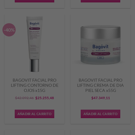
era:
es:
$42.887,42.
$25.732,
-40%
BAGOVIT FACIAL PRO
BAGOVIT FACIAL PRO
LIFTING CONTORNO DE
LIFTING CREMA DE DIA
OJOS x15G
PIEL SECA x55G
El
El
$
42.092,46
$
25.255,48
$
47.349,11
precio
precio
original
actual
AÑADIR AL CARRITO
AÑADIR AL CARRITO
era:
es:
$42.092,46.
$25.255,48.