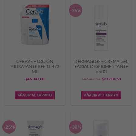
-25%
CERAVE – LOCIÓN
DERMAGLOS – CREMA GEL
HIDRATANTE REFILL 473
FACIAL DESPIGMENTANTE
ML
x 50G
El
El
$
46.347,00
$
42.406,24
$
31.804,68
precio
precio
original
actual
AÑADIR AL CARRITO
AÑADIR AL CARRITO
era:
es:
$42.406,24.
$31.804,
-25%
-30%