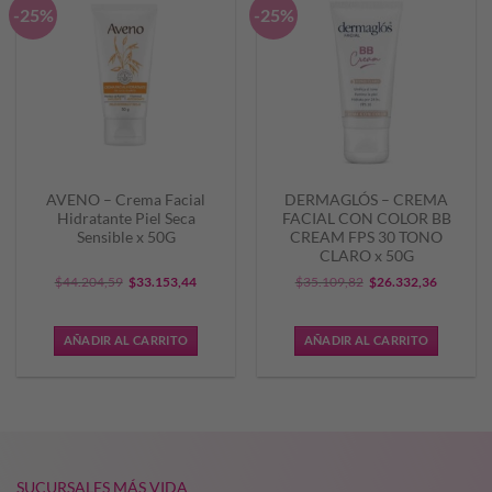
-25%
-25%
AVENO – Crema Facial
DERMAGLÓS – CREMA
Hidratante Piel Seca
FACIAL CON COLOR BB
Sensible x 50G
CREAM FPS 30 TONO
CLARO x 50G
El
El
El
El
$
44.204,59
$
33.153,44
$
35.109,82
$
26.332,36
precio
precio
precio
precio
original
actual
original
actual
AÑADIR AL CARRITO
AÑADIR AL CARRITO
era:
es:
era:
es:
$44.204,59.
$33.153,44.
$35.109,82.
$26.332,
SUCURSALES MÁS VIDA