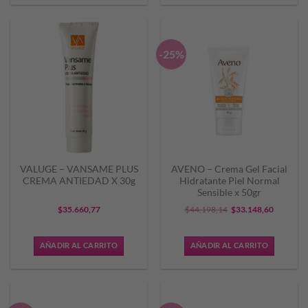
-25%
VALUGE – VANSAME PLUS
AVENO – Crema Gel Facial
CREMA ANTIEDAD X 30g
Hidratante Piel Normal
Sensible x 50gr
El
El
$
35.660,77
$
44.198,14
$
33.148,60
precio
precio
original
actual
AÑADIR AL CARRITO
AÑADIR AL CARRITO
era:
es:
$44.198,14.
$33.148,