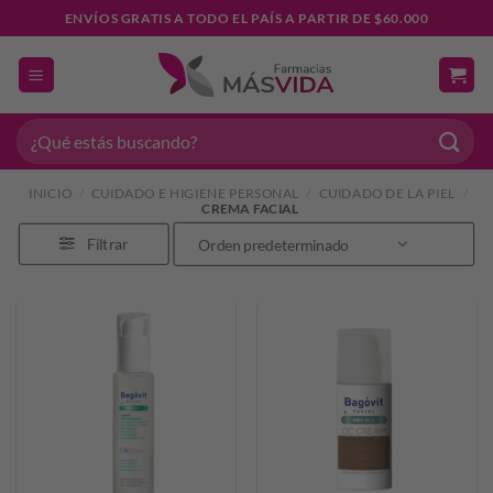
Saltar
ENVÍOS GRATIS A TODO EL PAÍS A PARTIR DE $60.000
al
contenido
Buscar
por:
INICIO
/
CUIDADO E HIGIENE PERSONAL
/
CUIDADO DE LA PIEL
/
CREMA FACIAL
Filtrar