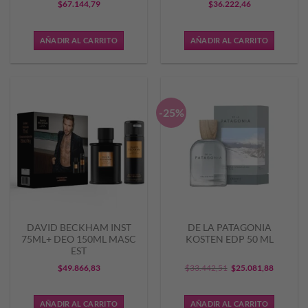
$
67.144,79
$
36.222,46
AÑADIR AL CARRITO
AÑADIR AL CARRITO
-25%
DAVID BECKHAM INST
DE LA PATAGONIA
75ML+ DEO 150ML MASC
KOSTEN EDP 50 ML
EST
El
El
$
49.866,83
$
33.442,51
$
25.081,88
precio
precio
original
actual
AÑADIR AL CARRITO
AÑADIR AL CARRITO