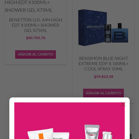
BENETTON U.D. AIM HIGH
EDT X100ML+ SHOWER
GEL X75ML
$
40.705,76
AÑADIR AL CARRITO
BENSIMON BLUE NIGHT
EXTREME EDP X 100ML+
COOL SPRAY 50ML
$
59.823,58
AÑADIR AL CARRITO
×