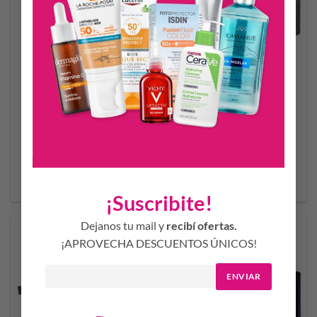
BENSIMON BOLD EDP 50
BOOS INTENSE
ML + COOL SPRAY 50ML
ATTRACTION EDP 60ML –
DESODORANTE 150ML +
NECESER
$
49.662,95
$
56.192,74
AÑADIR AL CARRITO
AÑADIR AL CARRITO
¡Suscribite!
Dejanos tu mail y
recibí ofertas.
¡APROVECHA DESCUENTOS ÚNICOS!
ENVIAR