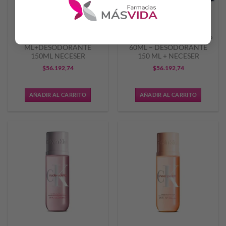
BOOS INTENSE EDP 60
BOOS INTENSE NIGHT EDP
ML+DESODORANTE
60ML – DESODORANTE
150ML NECESER
150 ML + NECESER
$
56.192,74
$
56.192,74
AÑADIR AL CARRITO
AÑADIR AL CARRITO