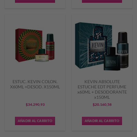
era:
es:
$33.442,51.
$25.081,
ESTUC. KEVIN COLON.
KEVIN ABSOLUTE
X60ML +DESOD. X150ML
ESTUCHE EDT PERFUME
x60ML + DESODORANTE
x150ML
$
34.290,93
$
20.160,58
AÑADIR AL CARRITO
AÑADIR AL CARRITO