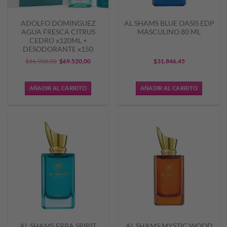
ADOLFO DOMINGUEZ
AL SHAMS BLUE OASIS EDP
AGUA FRESCA CITRUS
MASCULINO 80 ML
CEDRO x120ML +
DESODORANTE x150
El
El
$
86.900,00
$
69.520,00
$
31.846,45
precio
precio
original
actual
AÑADIR AL CARRITO
AÑADIR AL CARRITO
era:
es:
$86.900,00.
$69.520,00.
AL SHAMS ERBA SPIRIT
AL SHAMS MYSTIC WOOD