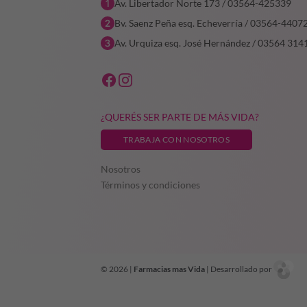
Av. Libertador Norte 173 / 03564-425339
Bv. Saenz Peña esq. Echeverría / 03564-4407
Av. Urquiza esq. José Hernández / 03564 314
¿QUERÉS SER PARTE DE MÁS VIDA?
TRABAJA CON NOSOTROS
Nosotros
Términos y condiciones
© 2026 |
Farmacias mas Vida
| Desarrollado por