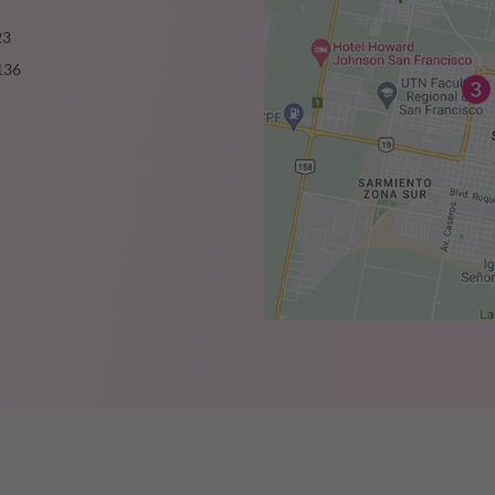
23
136