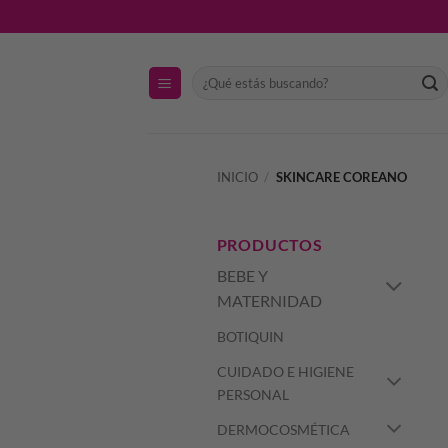
Saltar
al
contenido
Buscar
por:
INICIO
/
SKINCARE COREANO
PRODUCTOS
BEBE Y
MATERNIDAD
BOTIQUIN
CUIDADO E HIGIENE
PERSONAL
DERMOCOSMÉTICA