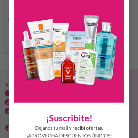
ALGABO JABON LIQUIDO
SALLY UNICORNIO x300ML
$
10.886,39
AÑADIR AL CARRITO
SUCURSALES MÁS VIDA
Av. Libertador Norte 173 / 03564-425339
Bv. Saenz Peña esq. Echeverría / 03564-440723
Av. Urquiza esq. José Hernández / 03564 314136
¡Suscribite!
Dejanos tu mail y
recibí ofertas.
¡APROVECHA DESCUENTOS ÚNICOS!