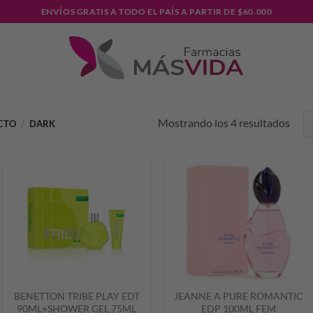
ENVÍOS GRATIS A TODO EL PAÍS A PARTIR DE $60.000
Mostrando los 4 resultados
UCTO
/
DARK
BENETTON TRIBE PLAY EDT
JEANNE A PURE ROMANTIC
90ML+SHOWER GEL 75ML
EDP 100ML FEM