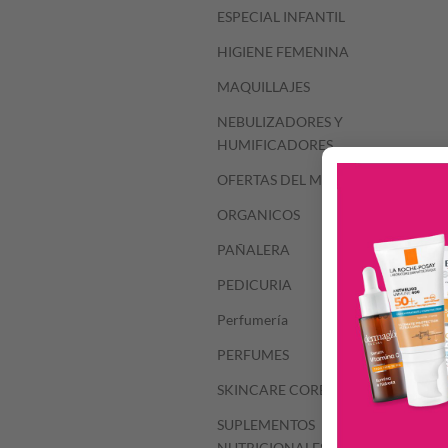
ESPECIAL INFANTIL
HIGIENE FEMENINA
MAQUILLAJES
NEBULIZADORES Y
HUMIFICADORES
OFERTAS DEL MES
ORGANICOS
PAÑALERA
PEDICURIA
Perfumería
PERFUMES
SKINCARE COREANO
SUPLEMENTOS
NUTRICIONALES