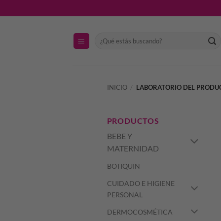
Saltar
al
contenido
Buscar
por:
INICIO
/
LABORATORIO DEL PROD
PRODUCTOS
BEBE Y
MATERNIDAD
BOTIQUIN
CUIDADO E HIGIENE
PERSONAL
DERMOCOSMÉTICA