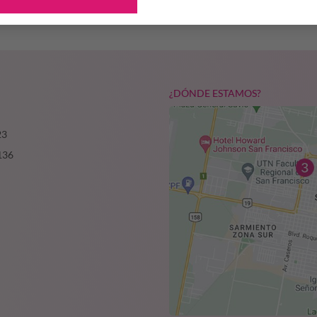
¿DÓNDE ESTAMOS?
23
136