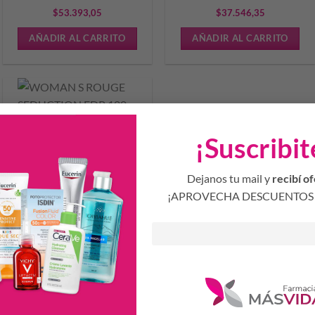
$
53.393,05
$
37.546,35
AÑADIR AL CARRITO
AÑADIR AL CARRITO
¡Suscribit
WOMAN S ROUGE
SEDUCTION EDP 100 ML
FEM
Dejanos tu mail y
recibí of
$
48.341,13
¡APROVECHA DESCUENTOS 
AÑADIR AL CARRITO