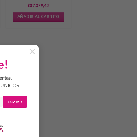
$
87.079,42
AÑADIR AL CARRITO
×
e!
ertas.
ÚNICOS!
ENVIAR