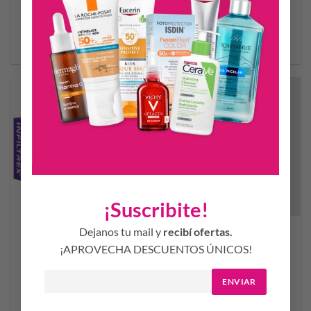
$
23.913,36
$
23.913,36
AÑADIR AL CARRITO
AÑADIR AL CARRITO
¡Suscribite!
INFILTREX PVO.P/REC.X
INFILTREX COMP.REC.X 30
Dejanos tu mail y
recibí ofertas.
300G
¡APROVECHA DESCUENTOS ÚNICOS!
$
25.863,86
$
45.438,45
ENVIAR
AÑADIR AL CARRITO
AÑADIR AL CARRITO