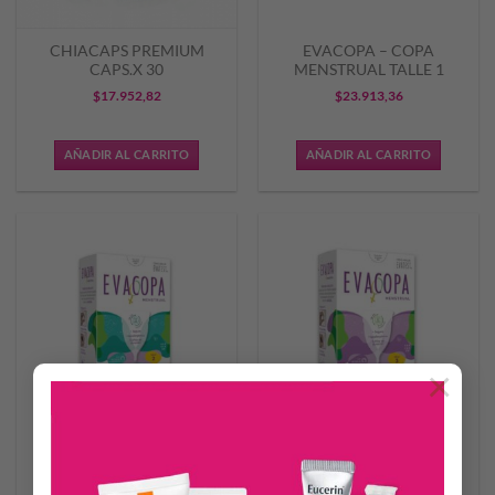
CHIACAPS PREMIUM
EVACOPA – COPA
CAPS.X 30
MENSTRUAL TALLE 1
$
17.952,82
$
23.913,36
AÑADIR AL CARRITO
AÑADIR AL CARRITO
×
EVACOPA – COPA
EVACOPA – COPA
MENSTRUAL TALLE 2
MENSTRUAL TALLE 3