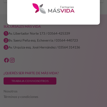
SUCURSALES MÁS VIDA
Av. Libertador Norte 173 / 03564-425339
Bv. Saenz Peña esq. Echeverría / 03564-440723
Av. Urquiza esq. José Hernández / 03564 314136
¿QUERÉS SER PARTE DE MÁS VIDA?
TRABAJA CON NOSOTROS
Nosotros
Términos y condiciones