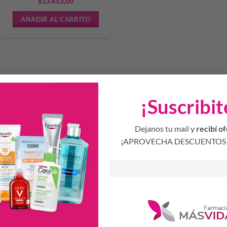
$
13.653,00
AÑADIR AL CARRITO
¡Suscribit
Dejanos tu mail y
recibí of
¡APROVECHA DESCUENTOS 