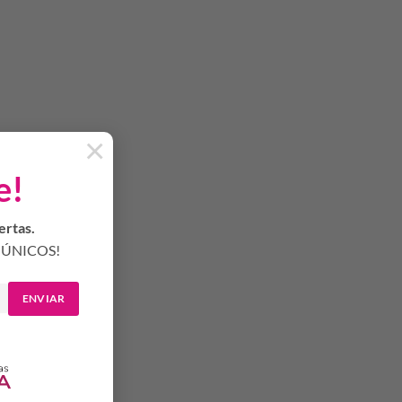
×
e!
ertas.
ÚNICOS!
ENVIAR