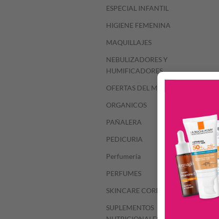
ESPECIAL INFANTIL
HIGIENE FEMENINA
MAQUILLAJES
NEBULIZADORES Y
HUMIFICADORES
OFERTAS DEL MES
ORGANICOS
PAÑALERA
PEDICURIA
Perfumería
PERFUMES
SKINCARE COREANO
SUPLEMENTOS
NUTRICIONALES