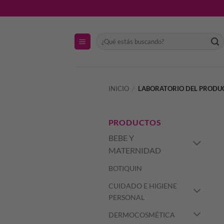
Saltar
al
contenido
Buscar
por:
INICIO
/
LABORATORIO DEL PROD
PRODUCTOS
BEBE Y
MATERNIDAD
BOTIQUIN
CUIDADO E HIGIENE
PERSONAL
DERMOCOSMÉTICA