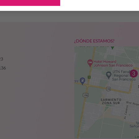
¿DÓNDE ESTAMOS?
23
136