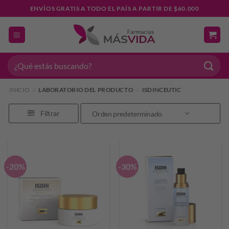
Saltar
ENVÍOS GRATIS A TODO EL PAÍS A PARTIR DE $60.000
al
contenido
Buscar
por:
INICIO
/
LABORATORIO DEL PRODUCTO
/
ISDINCEUTIC
Filtrar
-20%
-30%