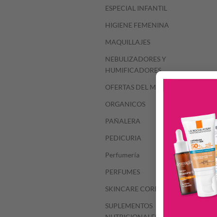
ESPECIAL INFANTIL
HIGIENE FEMENINA
MAQUILLAJES
NEBULIZADORES Y
HUMIFICADORES
OFERTAS DEL MES
ORGANICOS
PAÑALERA
PEDICURIA
Perfumería
PERFUMES
SKINCARE COREANO
SUPLEMENTOS
NUTRICIONALES