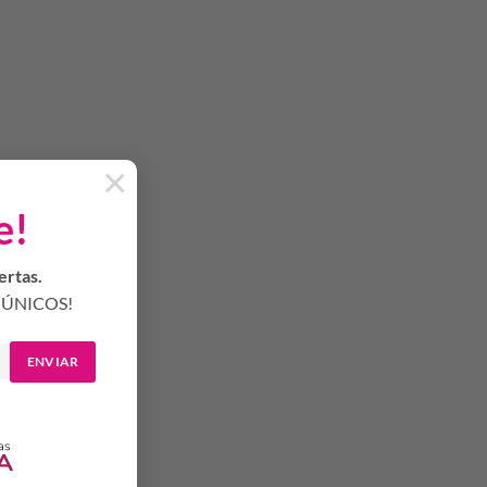
×
e!
ertas.
ÚNICOS!
ENVIAR