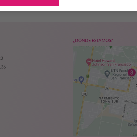
¿DÓNDE ESTAMOS?
23
136