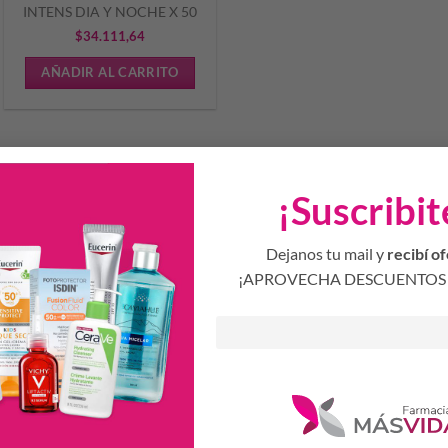
INTENS DIA Y NOCHE X 50
$
34.111,64
AÑADIR AL CARRITO
¡Suscribit
Dejanos tu mail y
recibí of
¡APROVECHA DESCUENTOS 