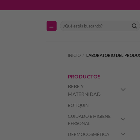
Saltar
al
contenido
Buscar
por:
INICIO
/
LABORATORIO DEL PROD
PRODUCTOS
BEBE Y
MATERNIDAD
BOTIQUIN
CUIDADO E HIGIENE
PERSONAL
DERMOCOSMÉTICA