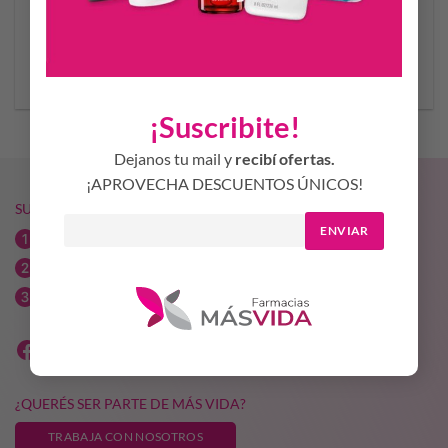
$
8.319,49
$
1.889,64
AÑADIR AL CARRITO
AÑADIR AL CARRITO
¡Suscribite!
Dejanos tu mail y
recibí ofertas.
¡APROVECHA DESCUENTOS ÚNICOS!
SUCURSALES MÁS VIDA
ENVIAR
Av. Libertador Norte 173 / 03564-425339
Bv. Saenz Peña esq. Echeverría / 03564-440723
Av. Urquiza esq. José Hernández / 03564 314136
¿QUERÉS SER PARTE DE MÁS VIDA?
TRABAJA CON NOSOTROS