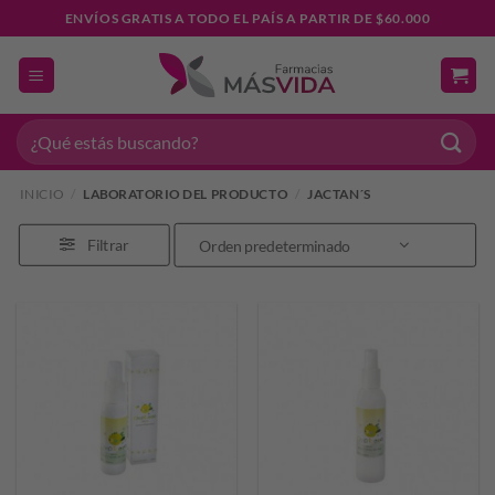
Saltar
ENVÍOS GRATIS A TODO EL PAÍS A PARTIR DE $60.000
al
contenido
Buscar
por:
INICIO
/
LABORATORIO DEL PRODUCTO
/
JACTAN´S
Filtrar