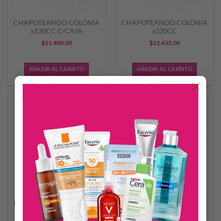
CHAPOTEANDO COLONIA
CHAPOTEANDO COLONIA
x120CC C/CAJA
x220CC
$
11.400,00
$
12.435,00
AÑADIR AL CARRITO
AÑADIR AL CARRITO
×
DISNEY BELLA ESPUMA DE
DISNEY PERFUME
BAÑO x250ML
INFANTIL CUBES LOS
INCREIBLES x65ML