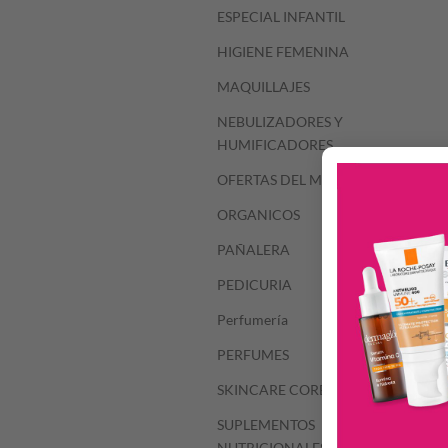
ESPECIAL INFANTIL
HIGIENE FEMENINA
MAQUILLAJES
NEBULIZADORES Y
HUMIFICADORES
OFERTAS DEL MES
ORGANICOS
PAÑALERA
PEDICURIA
Perfumería
PERFUMES
SKINCARE COREANO
SUPLEMENTOS
NUTRICIONALES