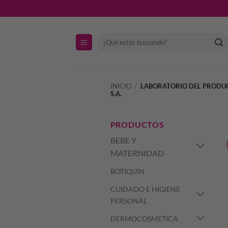
Saltar
al
contenido
Buscar
por:
INICIO
/
LABORATORIO DEL PROD
S.A.
PRODUCTOS
BEBE Y
MATERNIDAD
BOTIQUIN
CUIDADO E HIGIENE
PERSONAL
DERMOCOSMÉTICA