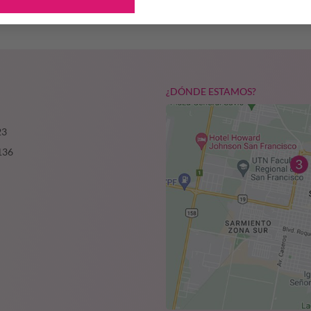
¿DÓNDE ESTAMOS?
23
136