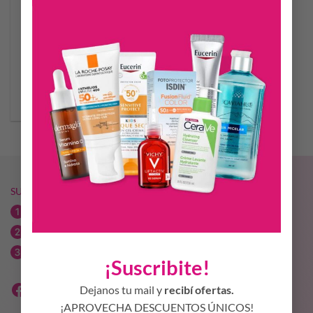
WOMEN SECRET ROSE
SEDUCTION EDP 100 ML
$
45.509,56
AÑADIR AL CARRITO
SUCURSALES MÁS VIDA
Av. Libertador Norte 173 / 03564-425339
Bv. Saenz Peña esq. Echeverría / 03564-440723
Av. Urquiza esq. José Hernández / 03564 314136
¡Suscribite!
Dejanos tu mail y
recibí ofertas.
¡APROVECHA DESCUENTOS ÚNICOS!