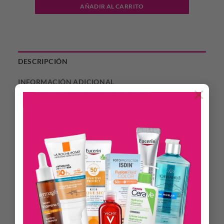
AÑADIR AL CARRITO
DESCRIPCIÓN
INFORMACIÓN ADICIONAL
×
Erba Spirit, la frscura que ilumina. Un estallido de frutas
jugosas y citricos brillantes que dan energia y frescura.
Famila Olfativa: Oriental Gourmand.
Notas de salida: dátiles, nuez moscada, bergamota.
Notas de corazón: Conag, canela, flores balncas.
Notas de fondo: incienso, haba tonka, praliné.
Modo de Uso.
Cuando apliques la fragancia, hazlo manteniendo el frasco a
una distancia aproximada de 10 cm respecto a la piel. De esta
forma, el aroma se distribuirá mejor en la piel. Usa el perfume