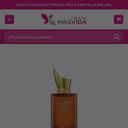
Saltar
ENVÍOS GRATIS A TODO EL PAÍS A PARTIR DE $60.000
al
contenido
Buscar
por: