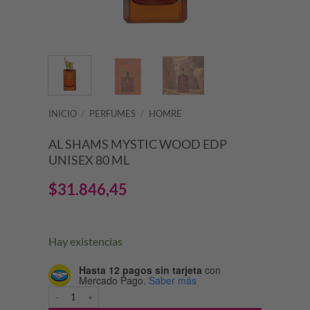
INICIO
/
PERFUMES
/
HOMRE
AL SHAMS MYSTIC WOOD EDP
UNISEX 80 ML
$
31.846,45
Hay existencias
Hasta 12 pagos sin tarjeta
con
Mercado Pago.
Saber más
AL SHAMS MYSTIC WOOD EDP UNISEX 80 ML cantidad