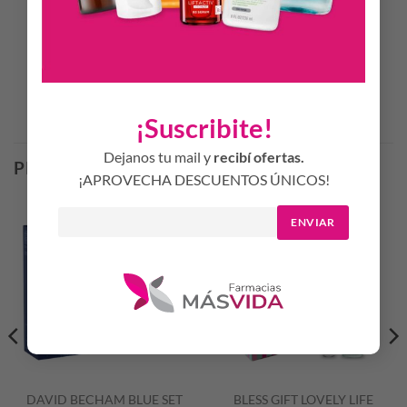
y deja que este penetre en la piel y se seque por sí solo, de
esta forma el olor perdurará más tiempo.
Productos Relacionados
¡Suscribite!
Dejanos tu mail y
recibí ofertas.
PRODUCTOS RELACIONADOS
¡APROVECHA DESCUENTOS ÚNICOS!
ENVIAR
DAVID BECHAM BLUE SET
BLESS GIFT LOVELY LIFE