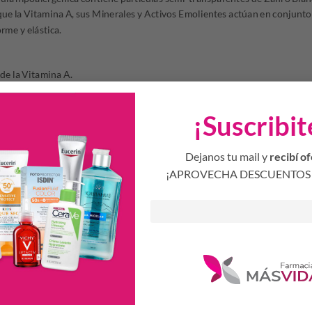
ue la Vitamina A, sus Minerales y Activos Emolientes actúan en conjunto
rme y elástica.
de la Vitamina A.
1 minuto con un suave efecto seda.
ica contiene partículas semi-transparentes de Zafiro Blanco que logran u
¡Suscribit
erales y Activos Emolientes actúan en conjunto garantizando una piel hu
gulo, incluso en las áreas del cuerpo más difíciles de llegar.
Dejanos tu mail y
recibí of
¡APROVECHA DESCUENTOS 
a zona deseada preferentemente después del baño, efectuando suaves masaje
del producto.
Productos Relacionados