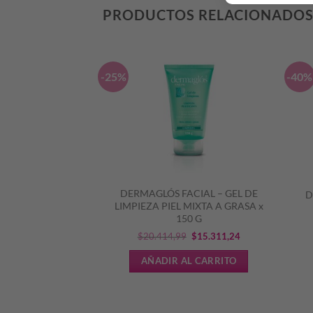
PRODUCTOS RELACIONADO
-25%
-40%
– PROTECTOR
DERMAGLÓS FACIAL – GEL DE
D
0 EFECTO SECO
LIMPIEZA PIEL MIXTA A GRASA x
150 G
El
El
El
El
3
$
25.409,38
$
20.414,99
$
15.311,24
precio
precio
precio
precio
L CARRITO
AÑADIR AL CARRITO
original
actual
original
actual
era:
es:
era:
es:
$31.761,73.
$25.409,38.
$20.414,99.
$15.311,24.