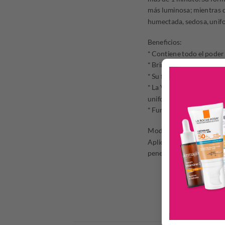
más luminosa; mientras q
humectada, sedosa, unifo
Beneficios:
* Contiene todo el poder 
* Brinda hidratación en 
* Su fórmula hipoalergén
* La Vitamina A, sus Min
uniforme y elástica.
* Funciona en cualquier án
Modo de uso:
Aplicar a diario sobre l
penetración y absorción 