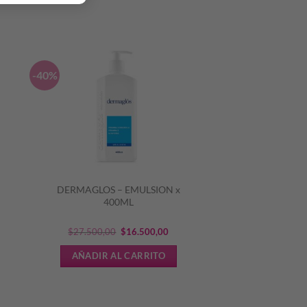
-40%
DERMAGLOS – EMULSION x
N
400ML
El
El
$
27.500,00
$
16.500,00
cio
precio
precio
AÑADIR AL CARRITO
ual
original
actual
era:
es:
.379,20.
$27.500,00.
$16.500,00.