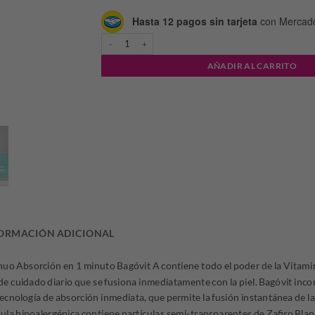
Hasta 12 pagos sin tarjeta
con Mercad
BAGOVIT A - ABSORCION 1 MINUTO SPRAY CONTINU
AÑADIR AL CARRITO
ORMACIÓN ADICIONAL
uo Absorción en 1 minuto Bagóvit A contiene todo el poder de la Vitami
de cuidado diario que se fusiona inmediatamente con la piel. Bagóvit inco
cnología de absorción inmediata, que permite la fusión instantánea de la
ula hipoalergénica contiene partículas semi-transparentes de Zafiro Blan