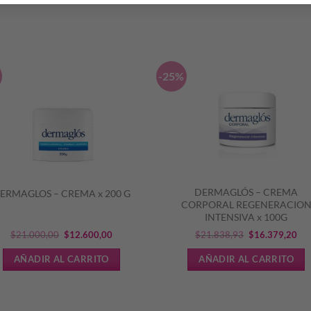
S
-25%
DERMAGLÓS – CREMA
ERMAGLOS – CREMA x 200 G
CORPORAL REGENERACIO
INTENSIVA x 100G
El
El
El
El
$
21.000,00
$
12.600,00
$
21.838,93
$
16.379,20
precio
precio
precio
pre
AÑADIR AL CARRITO
AÑADIR AL CARRITO
original
actual
original
act
era:
es:
era:
es:
$21.000,00.
$12.600,00.
$21.838,93.
$16