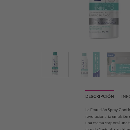
DESCRIPCIÓN
INF
La Emulsión Spray Contin
revolucionaria emulsión 
una crema corporal una te
más de 1 minuto. Su fórm