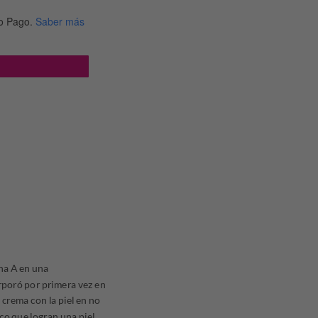
o Pago.
Saber más
O HUMECTANTE x170ML cantidad
na A en una
rporó por primera vez en
 crema con la piel en no
co que logran una piel