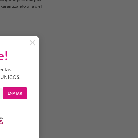
 garantizando una piel
×
na piel más luminosa.
e!
mectada, sedosa,
ertas.
ÚNICOS!
s para facilitar la
ENVIAR