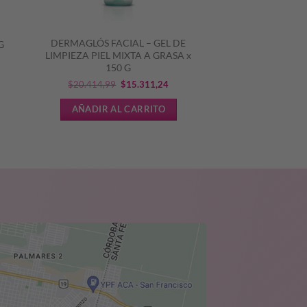
DERMAGLÓS FACIAL – GEL DE
G
LIMPIEZA PIEL MIXTA A GRASA x
150 G
El
El
$
20.414,99
$
15.311,24
cio
precio
precio
AÑADIR AL CARRITO
ual
original
actual
era:
es:
.600,00.
$20.414,99.
$15.311,24.