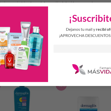
itaciones y cicatrices luego de la curación de heridas y quemaduras en gene
ración de la piel seca y prevención de las arrugas.
¡Suscribit
liminación de irritaciones de la piel por rozamiento de ropa, aparatos de r
a en cama como así también de inflamaciones de la piel que se producen
Dejanos tu mail y
recibí of
¡APROVECHA DESCUENTOS 
Productos Relacionados
S
-40%