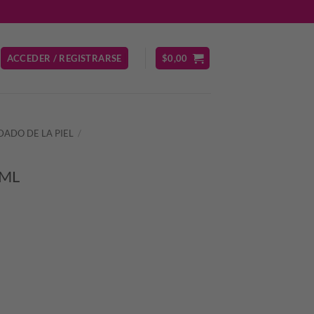
ACCEDER / REGISTRARSE
$
0,00
DADO DE LA PIEL
/
0ML
io
al