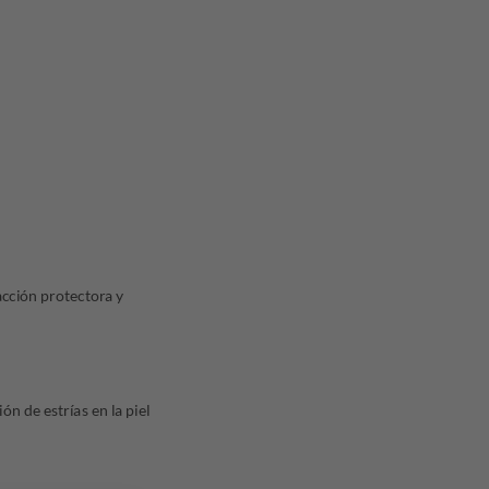
820,84.
acción protectora y
n de estrías en la piel