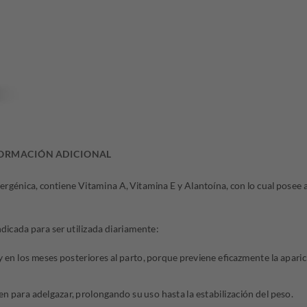
era:
es:
$21.094,46.
$15.
ORMACIÓN ADICIONAL
rgénica, contiene Vitamina A, Vitamina E y Alantoína, con lo cual posee 
dicada para ser utilizada diariamente:
en los meses posteriores al parto, porque previene eficazmente la aparició
n para adelgazar, prolongando su uso hasta la estabilización del peso.