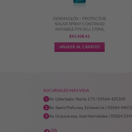
– PROTECTOR
DERMAGLÓS – PROTECTOR
0 NIÑOS SPRAY
SOLAR SPRAY CONTINUO
O x 170ML
INVISIBLE FPS 50 x 170ML
El
El
7
$
28.766,90
$
41.428,41
precio
precio
L CARRITO
AÑADIR AL CARRITO
original
actual
era:
es:
$41.095,57.
$28.766,90.
SUCURSALES MÁS VIDA
Av. Libertador Norte 173 / 03564-425339
Bv. Saenz Peña esq. Echeverría / 03564-4407
Av. Urquiza esq. José Hernández / 03564 314