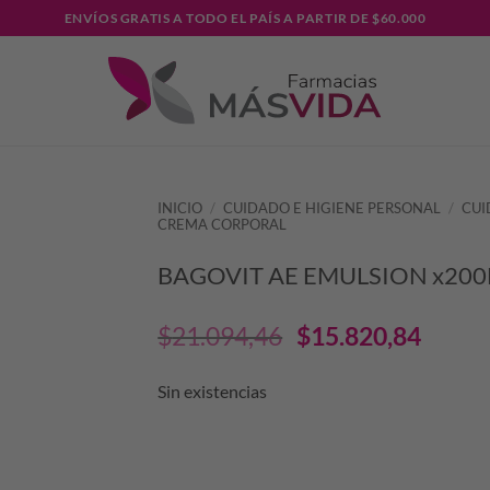
ENVÍOS GRATIS A TODO EL PAÍS A PARTIR DE $60.000
INICIO
/
CUIDADO E HIGIENE PERSONAL
/
CUI
CREMA CORPORAL
BAGOVIT AE EMULSION x20
El
El
$
21.094,46
$
15.820,84
precio
prec
Sin existencias
original
actu