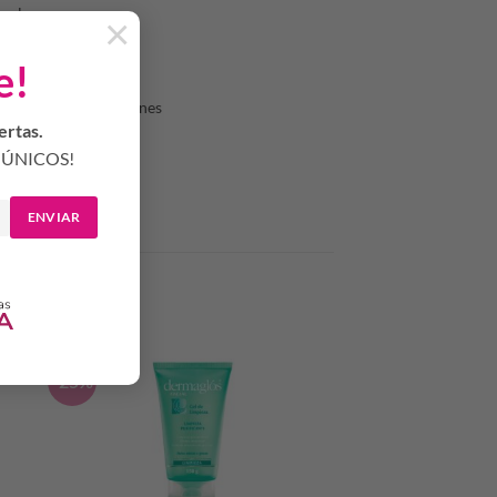
ral.
×
e!
ehabilitación o
 en algunas profesiones
ertas.
ÚNICOS!
ENVIAR
-25%