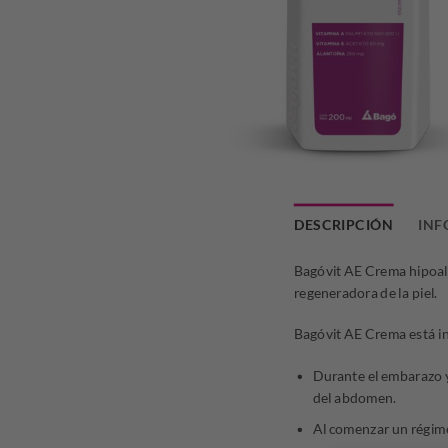
DESCRIPCIÓN
INF
Bagóvit AE Crema hipoale
regeneradora de la piel.
Bagóvit AE Crema está in
Durante el embarazo y 
del abdomen.
Al comenzar un régime