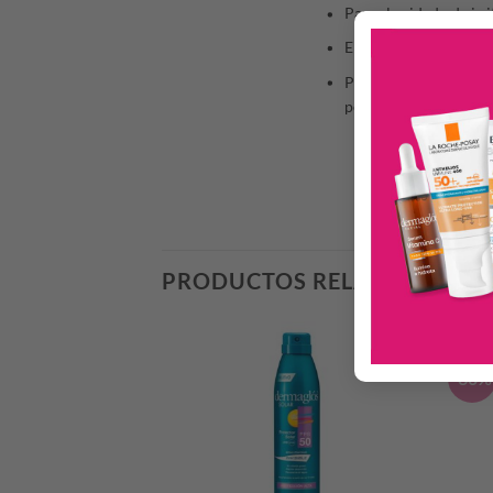
Para el cuidado de irr
En el cuidado y regene
Para la prevención y e
permanencia prolongad
PRODUCTOS RELACIONADO
-30%