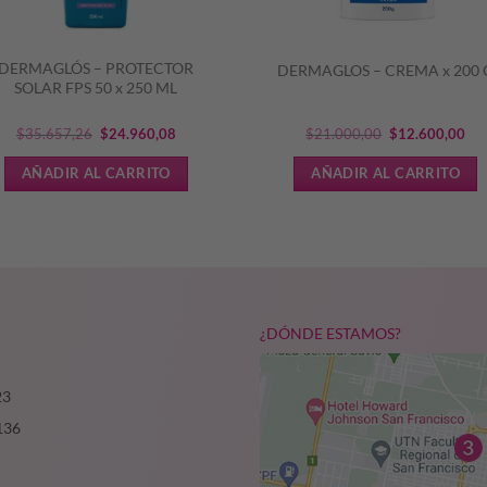
DERMAGLÓS – PROTECTOR
DERMAGLOS – CREMA x 200 
SOLAR FPS 50 x 250 ML
El
El
El
El
$
35.657,26
$
24.960,08
$
21.000,00
$
12.600,00
precio
precio
precio
pre
AÑADIR AL CARRITO
AÑADIR AL CARRITO
original
actual
original
act
era:
es:
era:
es:
$35.657,26.
$24.960,08.
$21.000,00.
$12
¿DÓNDE ESTAMOS?
23
136