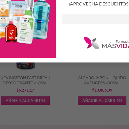
S
¡APROVECHA DESCUENTOS 
KEVINGSTON FAST BREAK
ALGABO JABON LIQUIDO
DESODORANTE x160ML
AVENGERS x300ML
$
6.271,17
$
10.886,39
AÑADIR AL CARRITO
AÑADIR AL CARRITO