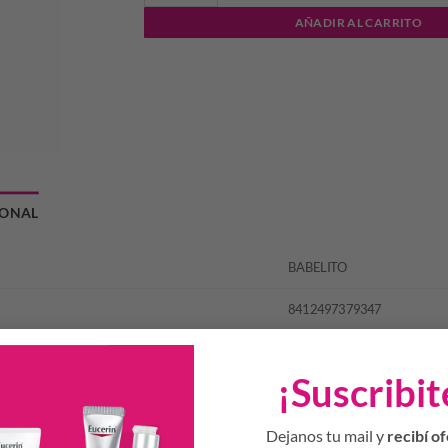
AÑADIR AL CARRITO
IONAL
BABELITO
8412497379347
¡Suscribit
Productos Relacionados
Dejanos tu mail y
recibí of