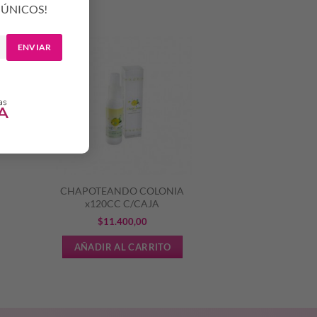
ÚNICOS!
ENVIAR
CHAPOTEANDO COLONIA
x120CC C/CAJA
$
11.400,00
AÑADIR AL CARRITO