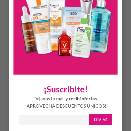
antioxidantes como Betacaroteno, Selenio, Zinc, Vitaminas C
y E que son importantes para
mantener las defensas
saludables
.
DESCRIPCIÓN
Mantiene tu energía
Complementa tu nutrición
Contiene antioxidantes
Refuerza las defensas de tu organismo
MODO DE USO
¡Suscribite!
Se recomienda tomar 1 comprimido (una porción)
acompañado de un vaso de agua, preferentemente en el
Dejanos tu mail y
recibí ofertas.
desayuno o almuerzo.
¡APROVECHA DESCUENTOS ÚNICOS!
ENVIAR