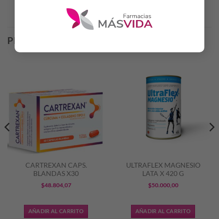
Productos Relacionados
PRODUCTOS RELACIONADOS
CARTREXAN CAPS.
ULTRAFLEX MAGNESIO
BLANDAS X30
LATA X 420 G
$
48.804,07
$
50.000,00
AÑADIR AL CARRITO
AÑADIR AL CARRITO