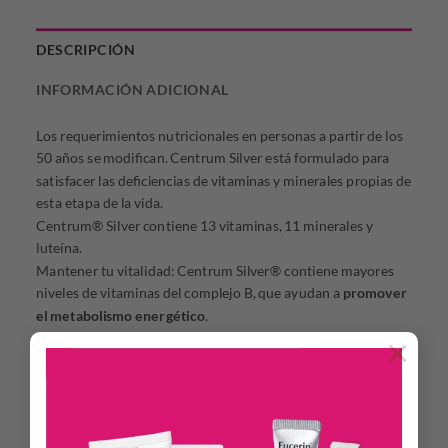
DESCRIPCIÓN
INFORMACIÓN ADICIONAL
Los requerimientos nutricionales en personas a partir de los
50 años se modifican. Centrum Silver está formulado para
satisfacer las deficiencias de vitaminas y minerales propias de
esta etapa de la vida.
Centrum® Silver contiene 13 vitaminas, 11 minerales y
luteína.
Mantener tu vitalidad: Centrum Silver® contiene mayores
niveles de vitaminas del complejo B, que ayudan a
promover
el metabolismo energético
.
Complementar tu nutrición: Está indicado en casos de
×
carencia de vitaminas y minerales, ingestas menores a las
requeridas o períodos en que se necesite incrementar las
mismas.
Reforzar las defensas de tu organismo
: Contiene