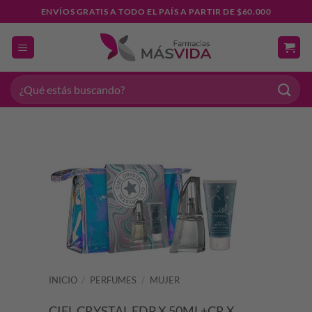
Saltar
ENVÍOS GRATIS A TODO EL PAÍS A PARTIR DE $60.000
al
contenido
Buscar
por:
INICIO
/
PERFUMES
/
MUJER
CIEL CRYSTAL EDP X 50ML+CR X