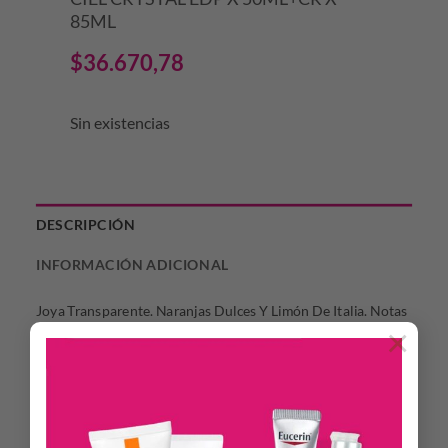
85ML
$
36.670,78
Sin existencias
DESCRIPCIÓN
INFORMACIÓN ADICIONAL
Joya Transparente. Naranjas Dulces Y Limón De Italia. Notas
×
De Azahar, Flor De Loto, Rosas Y Pétalos De Nerolí
Productos Relacionados