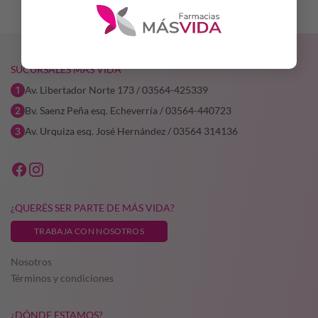
SUCURSALES MÁS VIDA
Av. Libertador Norte 173 / 03564-425339
Bv. Saenz Peña esq. Echeverría / 03564-440723
Av. Urquiza esq. José Hernández / 03564 314136
¿QUERÉS SER PARTE DE MÁS VIDA?
TRABAJA CON NOSOTROS
Nosotros
Términos y condiciones
¿DÓNDE ESTAMOS?