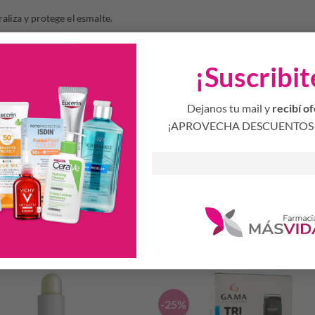
liza y protege el esmalte.
anchas.
¡Suscribit
los dientes después de cada comida, tres veces al día o según la recome
Dejanos tu mail y
recibí of
¡APROVECHA DESCUENTOS 
después del cepillado.
Productos Relacionados
S
-25%