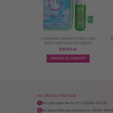
ON COOKIE BODY
CHER MIX CREAMY PISTACCHIO
B
TER CREAM
BODY MIST+BUTTER CREAM
905,66
$
38.905,66
L CARRITO
AÑADIR AL CARRITO
SUCURSALES MÁS VIDA
Av. Libertador Norte 173 / 03564-425339
Bv. Saenz Peña esq. Echeverría / 03564-4407