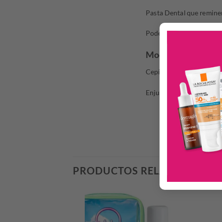
Pasta Dental que reminera
Poderosa remoción de m
Modo de uso:
Cepíllese adecuadamente 
Enjuagar completamente 
PRODUCTOS RELACIONADO