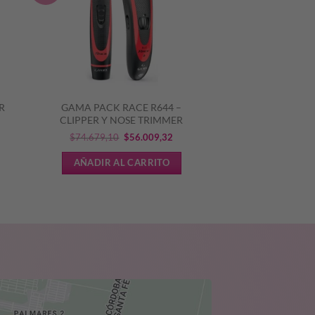
R
GAMA PACK RACE R644 –
CLIPPER Y NOSE TRIMMER
El
El
$
74.679,10
$
56.009,32
cio
precio
precio
AÑADIR AL CARRITO
ual
original
actual
era:
es:
.095,09.
$74.679,10.
$56.009,32.