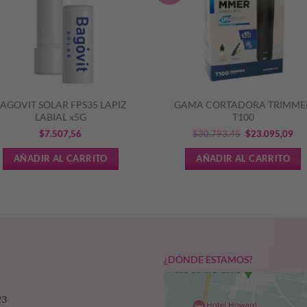
AGOVIT SOLAR FPS35 LAPIZ
GAMA CORTADORA TRIMME
LABIAL x5G
T100
El
El
$
7.507,56
$
30.793,45
$
23.095,09
precio
pre
AÑADIR AL CARRITO
AÑADIR AL CARRITO
original
act
era:
es:
$30.793,45.
$23
¿DÓNDE ESTAMOS?
23