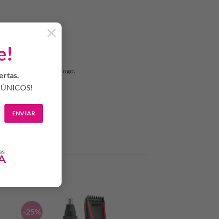
×
e!
ndación de su odontólogo.
ertas.
ÚNICOS!
ENVIAR
-25%