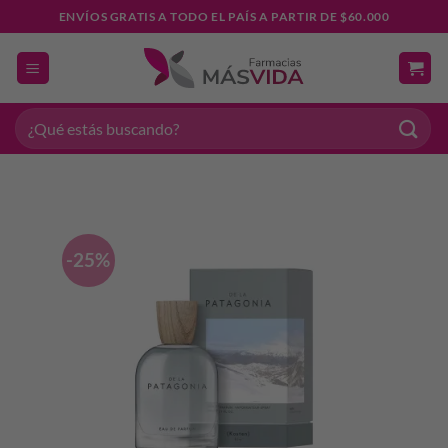
Saltar
ENVÍOS GRATIS A TODO EL PAÍS A PARTIR DE $60.000
al
contenido
Buscar
por:
-25%