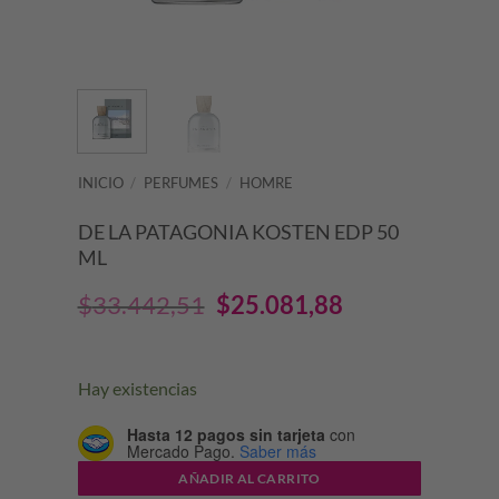
INICIO
/
PERFUMES
/
HOMRE
DE LA PATAGONIA KOSTEN EDP 50
ML
El
El
$
33.442,51
$
25.081,88
precio
precio
original
actual
Hay existencias
era:
es:
Hasta 12 pagos sin tarjeta
con
Mercado Pago.
Saber más
$33.442,51.
$25.081,88.
AÑADIR AL CARRITO