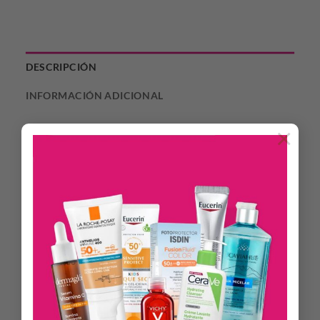
DESCRIPCIÓN
INFORMACIÓN ADICIONAL
Kosten (him) es una fragancia de diseño amaderada y
×
agreste. Evoca la atmósfera de libertad de la Patagonia. Esta
fragancia te invita a vivir un viaje olfativo desde los confines
de la tierra hacia el mundo.
Notas de salida: Nerolí – Cedrón – Lavanda.
Notas de corazón: Cedro – Oud – Lenga.
Notas de fondo: Sándalo – Lándalo – Patchouly.
Modo de Uso.
Cuando apliques la fragancia, hazlo manteniendo el frasco a
una distancia aproximada de 10 cm respecto a la piel. De esta
forma, el aroma se distribuirá mejor en la piel. Usa el perfume
y deja que este penetre en la piel y se seque por sí solo, de