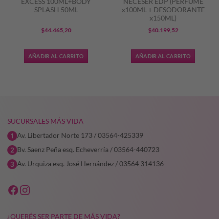
EXCESS 100ML+BODY
NECESER EDP (PERFUME
SPLASH 50ML
x100ML + DESODORANTE
x150ML)
$
44.465,20
$
40.199,52
AÑADIR AL CARRITO
AÑADIR AL CARRITO
SUCURSALES MÁS VIDA
Av. Libertador Norte 173 / 03564-425339
Bv. Saenz Peña esq. Echeverría / 03564-440723
Av. Urquiza esq. José Hernández / 03564 314136
¿QUERÉS SER PARTE DE MÁS VIDA?