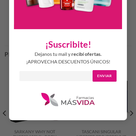
esta forma el olor perdurará más tiempo.
Productos Relacionados
¡Suscribite!
PRODUCTOS RELACIONADOS
Dejanos tu mail y
recibí ofertas.
¡APROVECHA DESCUENTOS ÚNICOS!
ENVIAR
SARKANY WHY NOT
TASCANI SINGULAR