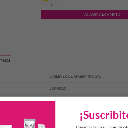
DOVE DESODORANTE ROLL ON DURAZNO 50 ML cant
AÑADIR AL CARRITO
IONAL
UNILEVER DE ARGENTINA S.A.
78948310
¡Suscribit
Productos Relacionados
Dejanos tu mail y
recibí of