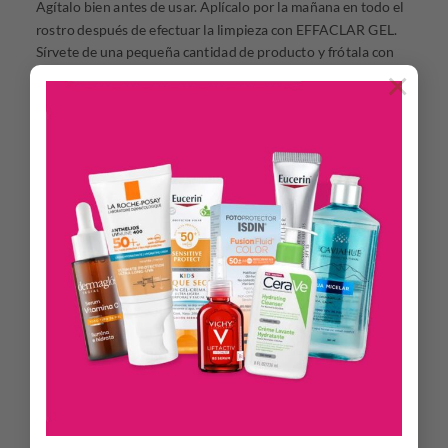
Agítalo bien antes de usar. Aplícalo por la mañana en todo el
rostro después de efectuar la limpieza con EFFACLAR GEL.
Sírvete de una pequeña cantidad de producto y frótala con
×
las yemas de los dedos para calentarla y ayudar a que penetre
mejor. Coloca las manos a ambos lados de la cara, masajea
suavemente el producto en la piel. Empieza por la frente y
desciende hasta la nariz, las mejillas y la barbilla, siempre
desde el centro y extendiendo el producto hacia el exterior
mediante ligeros y suaves toquecitos. Aplícalo con la yema de
los dedos para evitar que se formen granos.
¿QUÉ TEXTURA TIENE?
Hidratante y matificante.
BENEFICIOS CLAVE
Se reducen visible e inmediatamente las imperfecciones y las
marcas rojas y marrones. Sin efecto mascarilla.
Acción anti-
imperfecciones:
A partir de 12
h
* :
contribuye a mejorar el aspecto de las
imperfecciones, la piel está significativamente menos
enrojecida, más suave y presenta un color más uniforme.