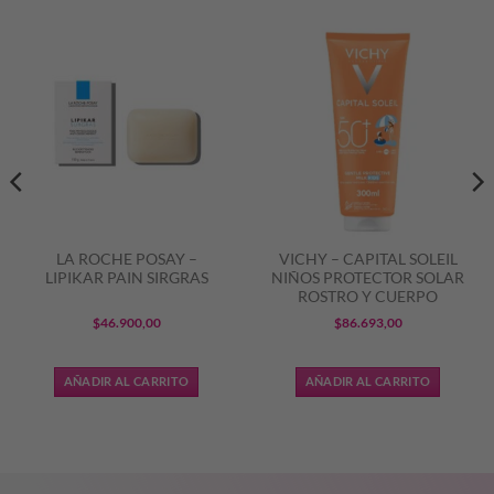
LA ROCHE POSAY –
VICHY – CAPITAL SOLEIL
LIPIKAR PAIN SIRGRAS
NIÑOS PROTECTOR SOLAR
ROSTRO Y CUERPO
$
46.900,00
$
86.693,00
o
AÑADIR AL CARRITO
AÑADIR AL CARRITO
318,07.