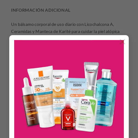
INFORMACIÓN ADICIONAL
Un bálsamo corporal de uso diario con Licochalcona A,
Ceramidas y Manteca de Karité para cuidar la piel atópica
×
Alivia el picor de la piel y refuerza la barrera cutánea.
Bálsamo corporal de uso diario.
Enriquecido con Licochalcona A, ceramidas y manteca de
karité.
Proporciona una hidratación instantánea para que la piel
esté suave y tersa.
MODO DE USO
Aplicar diariamente tantas veces como sea necesario