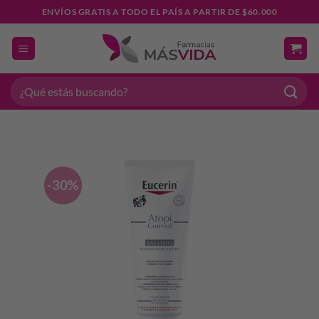
Saltar
ENVÍOS GRATIS A TODO EL PAÍS A PARTIR DE $60.000
al
contenido
Buscar
por:
-30%