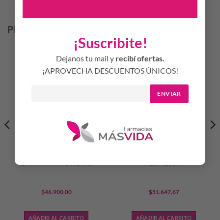
Productos Relacionados
PRODUCTOS RELACIONADOS
¡Suscribite!
Dejanos tu mail y
recibí ofertas.
¡APROVECHA DESCUENTOS ÚNICOS!
ENVIAR
LA ROCHE POSAY –
BIODERMA – SENSIBIO
LIPIKAR PAIN SIRGRAS
H20 X 250ml
$
46.900,00
$
51.647,67
AÑADIR AL CARRITO
AÑADIR AL CARRITO