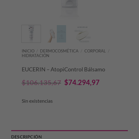
INICIO
/
DERMOCOSMÉTICA
/
CORPORAL
/
HIDRATACIÓN
EUCERIN – AtopiControl Bálsamo
El
El
$
106.135,67
$
74.294,97
precio
precio
Sin existencias
original
actual
era:
es:
$106.135,67.
$74.294,97.
DESCRIPCIÓN