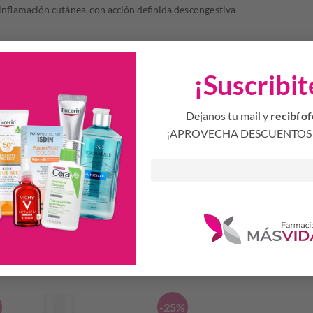
e inflamación cutánea, con acción definida descongestiva
na cantidad suficiente de FACTOR AE Aloe Vera, con masajes suaves, en l
¡Suscribit
cuando sea necesario de acuerdo al tipo y estado de la piel.
Dejanos tu mail y
recibí of
jos y mucosa
¡APROVECHA DESCUENTOS 
Productos Relacionados
S
-25%