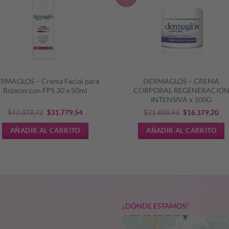
RMAGLOS – Crema Facial para
DERMAGLÓS – CREMA
Rojeces con FPS 30 x 50ml
CORPORAL REGENERACIO
INTENSIVA x 100G
El
El
El
El
$
42.372,72
$
31.779,54
$
21.838,93
$
16.379,20
precio
precio
precio
pre
AÑADIR AL CARRITO
AÑADIR AL CARRITO
original
actual
original
act
era:
es:
era:
es:
$42.372,72.
$31.779,54.
$21.838,93.
$16
¿DÓNDE ESTAMOS?