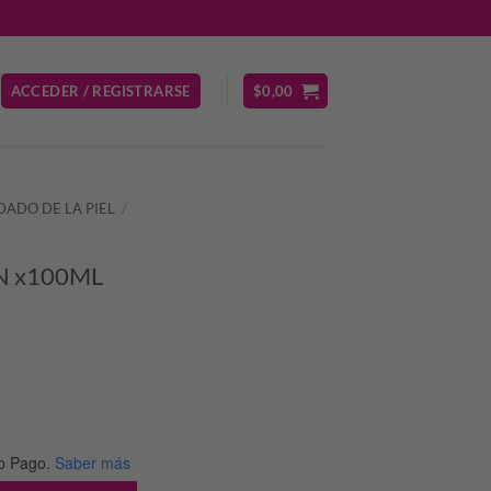
ACCEDER / REGISTRARSE
$
0,00
DADO DE LA PIEL
/
N x100ML
o
l
o Pago.
Saber más