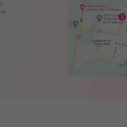
23
136