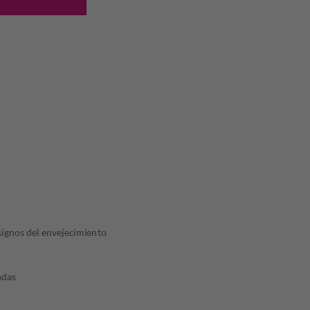
5,88.
 signos del envejecimiento
ndas