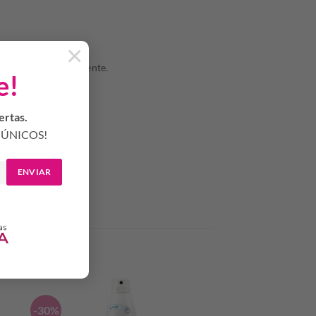
×
a región correspondiente.
e!
ertas.
ÚNICOS!
ENVIAR
-30%