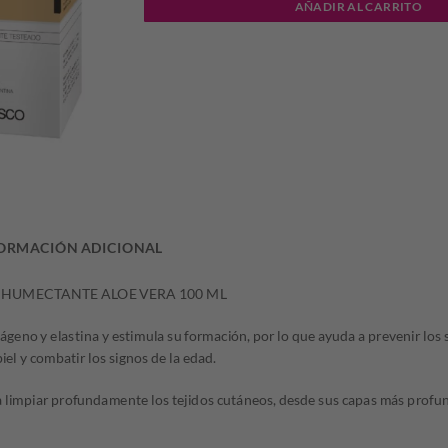
AÑADIR AL CARRITO
era:
es:
$14.591,77.
$7.29
ORMACIÓN ADICIONAL
 HUMECTANTE ALOE VERA 100 ML
olágeno y elastina y estimula su formación, por lo que ayuda a prevenir los
iel y combatir los signos de la edad.
a limpiar profundamente los tejidos cutáneos, desde sus capas más profu