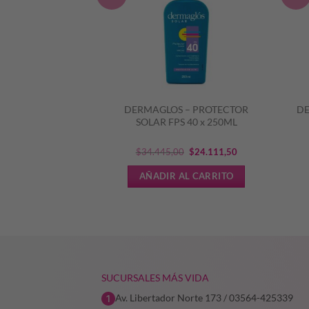
– PROTECTOR
DERMAGLOS – PROTECTOR
DE
 30 x 250ML
SOLAR FPS 40 x 250ML
El
El
El
El
7
$
23.119,86
$
34.445,00
$
24.111,50
precio
precio
precio
precio
L CARRITO
AÑADIR AL CARRITO
original
actual
original
actual
era:
es:
era:
es:
$33.028,37.
$23.119,86.
$34.445,00.
$24.111,50.
SUCURSALES MÁS VIDA
Av. Libertador Norte 173 / 03564-425339