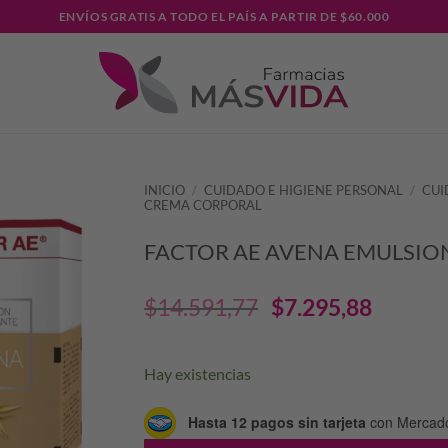
ENVÍOS GRATIS A TODO EL PAÍS A PARTIR DE $60.000
INICIO
/
CUIDADO E HIGIENE PERSONAL
/
CUI
CREMA CORPORAL
FACTOR AE AVENA EMULSIO
El
El
$
14.591,77
$
7.295,88
precio
preci
Hay existencias
original
actua
Hasta 12 pagos sin tarjeta
con Mercad