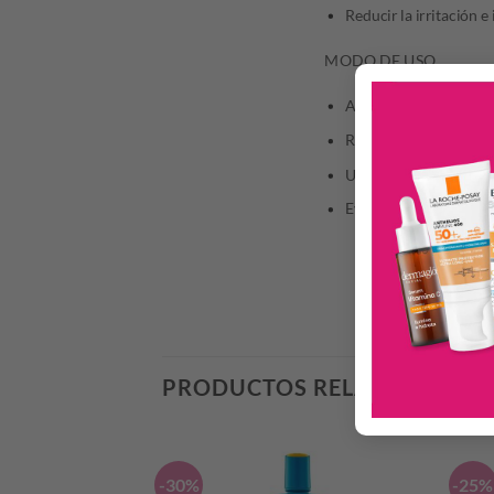
Reducir la irritación 
MODO DE USO
Aplicar diariamente u
Repetir la aplicación 
Uso externo.
Evitar contacto con o
PRODUCTOS RELACIONADO
-30%
-25%