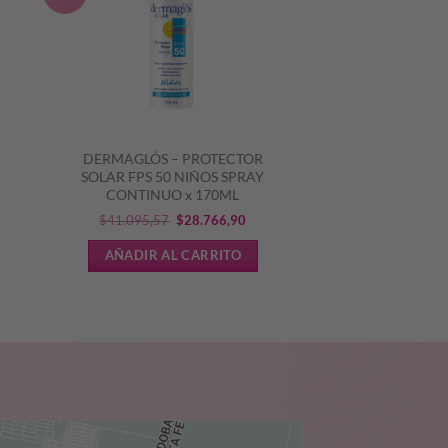
DERMAGLÓS – PROTECTOR
N
SOLAR FPS 50 NIÑOS SPRAY
CONTINUO x 170ML
El
El
$
41.095,57
$
28.766,90
cio
precio
precio
AÑADIR AL CARRITO
ual
original
actual
era:
es:
.379,20.
$41.095,57.
$28.766,90.