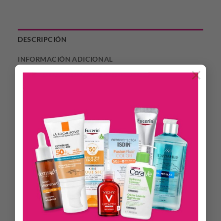
DESCRIPCIÓN
INFORMACIÓN ADICIONAL
×
Es un tratamiento capilar anti-age con aceite virgen de Argán
para todo tipo de cabellos. Combate el envejecimiento
capilar y el frizz. Aporta hidratación profunda y nutrición
intensa al cabello. Proporciona un increíble brillo
instantáneo. Gran poder desenredante. Contiene filtro UV
que protege al cabello de los rayos ultravioleta.
Modo de empleo
Aplicar sobre el cabello recién lavado con shampoo. Esparcir
por toda la cabellera evitando el cuero cabelludo. Peinar y
dejar actuar al menos 3 minutos. Enjuagar.