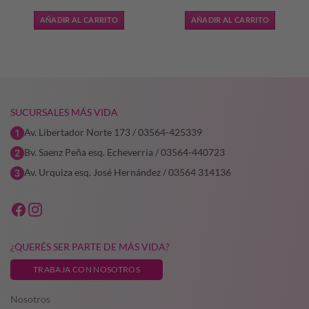
original
actual
original
actual
AÑADIR AL CARRITO
AÑADIR AL CARRITO
era:
es:
era:
es:
1.
$9.972,02.
$6.980,41.
$9.972,02.
$6.980,41
SUCURSALES MÁS VIDA
Av. Libertador Norte 173 / 03564-425339
Bv. Saenz Peña esq. Echeverría / 03564-440723
Av. Urquiza esq. José Hernández / 03564 314136
¿QUERÉS SER PARTE DE MÁS VIDA?
TRABAJA CON NOSOTROS
Nosotros