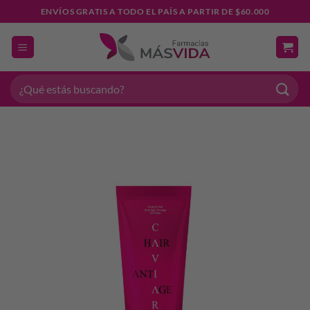
Saltar
ENVÍOS GRATIS A TODO EL PAÍS A PARTIR DE $60.000
al
contenido
Buscar
por: