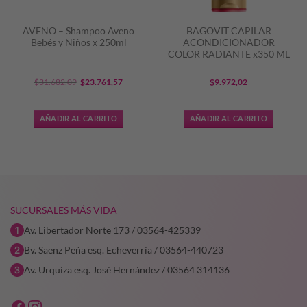
AVENO – Shampoo Aveno
BAGOVIT CAPILAR
Bebés y Niños x 250ml
ACONDICIONADOR
COLOR RADIANTE x350 ML
El
El
$
31.682,09
$
23.761,57
$
9.972,02
precio
precio
original
actual
AÑADIR AL CARRITO
AÑADIR AL CARRITO
era:
es:
$31.682,09.
$23.761,57.
SUCURSALES MÁS VIDA
Av. Libertador Norte 173 / 03564-425339
Bv. Saenz Peña esq. Echeverría / 03564-440723
Av. Urquiza esq. José Hernández / 03564 314136