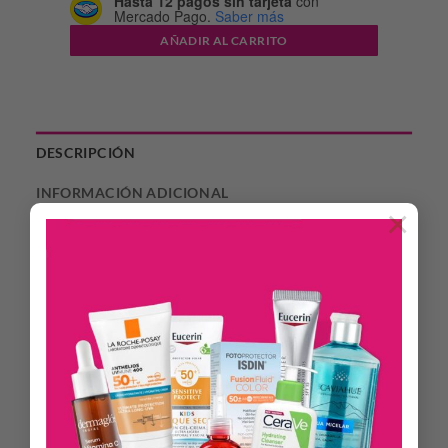
Hasta 12 pagos sin tarjeta
con
Mercado Pago.
Saber más
AÑADIR AL CARRITO
DESCRIPCIÓN
INFORMACIÓN ADICIONAL
×
Es un tratamiento anti-age que combate y retarda el
envejecimiento capilar. Ayuda a prolongar el efecto logrado
mediante tratamientos de alisado progresivo o planchas
térmicas. Cabellos lacios, controlados y manejables por más
tiempo. Contiene extracto de caviar, D-Pantenol y proteínas
de trigo, seda, soja y arroz. Devuelve la vitalidad perdida
otorgando brillo, suavidad e hidratación. Posee filtro UV que
lo protege de los rayos ultravioleta.
Modo de empleo