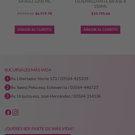
S/FRIZZ x200 ML
DESENREDANTE BIFASE X
250ML
El
El
$
9.971,12
$
6.979,78
$
10.795,66
precio
precio
original
actual
AÑADIR AL CARRITO
AÑADIR AL CARRITO
era:
es:
$9.971,12.
$6.979,78.
SUCURSALES MÁS VIDA
Av. Libertador Norte 173 / 03564-425339
Bv. Saenz Peña esq. Echeverría / 03564-440723
Av. Urquiza esq. José Hernández / 03564 314136
¿QUERÉS SER PARTE DE MÁS VIDA?