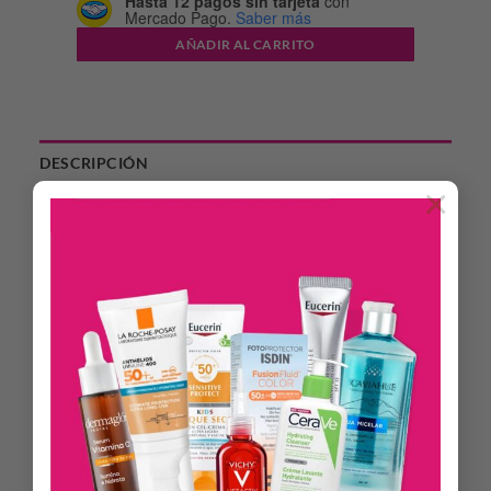
Hasta 12 pagos sin tarjeta
con
Mercado Pago.
Saber más
AÑADIR AL CARRITO
DESCRIPCIÓN
×
INFORMACIÓN ADICIONAL
Es un tratamiento anti-age que combate y retarda el
envejecimiento capilar. Contiene extracto de caviar, D-
Pantenol y proteínas de trigo, seda, soja y arroz. Devuelve la
vitalidad perdida otorgando brillo, suavidad e hidratación.
Posee filtro UV que lo protege de los rayos ultravioleta.
Modo de empleo
Aplicar la cantidad necesaria sobre el cabello húmedo.
Masajear esparciendo el producto por toda la cabellera y
proceder al peinado. No enjuagar. Dejar secar naturalmente o