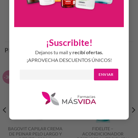
con secador de cabello.
Productos Relacionados
¡Suscribite!
PRODUCTOS RELACIONADOS
Dejanos tu mail y
recibí ofertas.
¡APROVECHA DESCUENTOS ÚNICOS!
ENVIAR
-30%
BAGOVIT CAPILAR CREMA
FIDELITE –
DE PEINAR PELO LARGO Y
ACONDICIONADOR