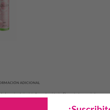
ORMACIÓN ADICIONAL
 lo femenino bajo siete llaves de misterio. El secreto tan preciado se esco
r rosas, lilas, frutas dulces, sándalo y ámbar.
¡Suscribit