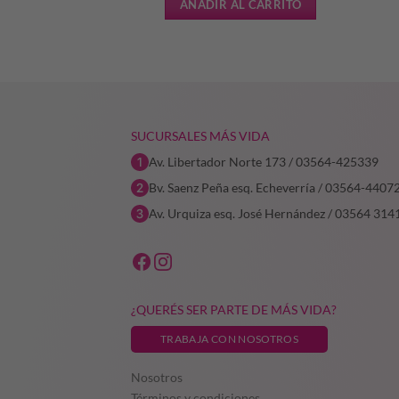
L CARRITO
AÑADIR AL CARRITO
SUCURSALES MÁS VIDA
Av. Libertador Norte 173 / 03564-425339
Bv. Saenz Peña esq. Echeverría / 03564-4407
Av. Urquiza esq. José Hernández / 03564 314
¿QUERÉS SER PARTE DE MÁS VIDA?
TRABAJA CON NOSOTROS
Nosotros
Términos y condiciones