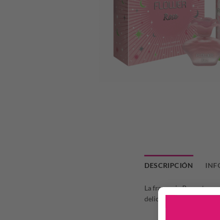
DESCRIPCIÓN
INF
La fragancia Rose atesora
delicado velo integrado po