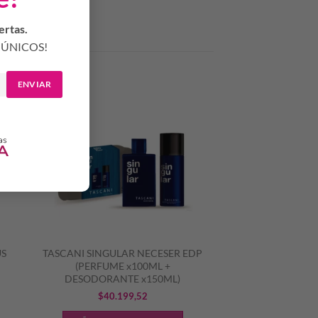
ertas.
ÚNICOS!
ENVIAR
US
TASCANI SINGULAR NECESER EDP
(PERFUME x100ML +
DESODORANTE x150ML)
$
40.199,52