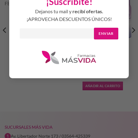
¡Suscribite!
Dejanos tu mail y
recibí ofertas.
WOMAN S ROUGE
¡APROVECHA DESCUENTOS ÚNICOS!
SEDUCTION EDP 100 ML
FEM
$
48.341,13
ENVIAR
AÑADIR AL CARRITO
CIEL MAGIC EDT 50 ML +
DES 123ML FEM EST
$
35.589,01
AÑADIR AL CARRITO
SUCURSALES MÁS VIDA
Av. Libertador Norte 173 / 03564-425339