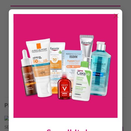
×
DESCRIPCIÓN
INFORMACIÓN ADICIONAL
El body splash Karina Rabolini perfuma suavemente la piel,
otorgando una sensación de frescura y bienestar a todo el
cuerpo.
Productos Relacionados
PRODUCTOS RELACIONADOS