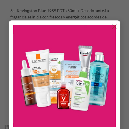
Set Kevingston Blue 1989 EDT x60ml + Desodorante.La
fragancia se inicia con frescos y energéticos acordes de
×
pomelo, mandarina y notas marinas. El cuerpo con notas de
Jazmín y hojas de Laurel y su dulce fondo de notas de madera
de Guiac, musgo de Roble, patchouli y ámbar Gris, crean una
sensual y masculina alquimia que deja estela, rastro difícil de
pasar por alto. Familia Olfativa: Cítrica – Marina –
Aromática-Notas de Salida: Pomelo – Notas Marinas –
Mandarina-Notas de Cuerpo: Hojas de Laurel – Jazmín-
Notas de Fondo: Madera de Guiac – Musgo de Roble –
Patchouli – Ámbar GrisSet incluye dos productos:
Kevingston Blue 1989 EDT x60ml + desodorante x160ml.
Productos Relacionados
PRODUCTOS RELACIONADOS