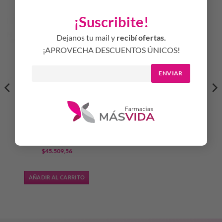
¡Suscribite!
Dejanos tu mail y
recibí ofertas.
¡APROVECHA DESCUENTOS ÚNICOS!
WOMAN S ROUGE
SEDUCTION EDP 100 ML
ENVIAR
FEM
$
48.341,13
AÑADIR AL CARRITO
WOMEN SECRET ROSE
SEDUCTION EDP 100 ML
$
45.509,56
AÑADIR AL CARRITO