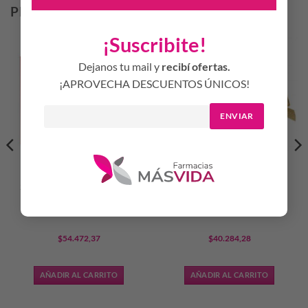
PRODUCTOS RELACIONADOS
¡Suscribite!
Dejanos tu mail y
recibí ofertas.
¡APROVECHA DESCUENTOS ÚNICOS!
ENVIAR
SARKANY DRAGONESS LE
WOMEN SECRET GOLD
PARFUM 100ML+BODY
SEDUCTION EDP 100 ML
SPLASH 50ML
$
54.472,37
$
40.284,28
AÑADIR AL CARRITO
AÑADIR AL CARRITO