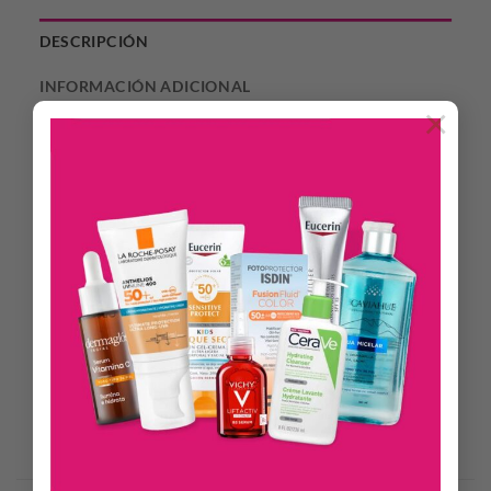
DESCRIPCIÓN
INFORMACIÓN ADICIONAL
×
Set incluye dos productos: 1989 Grey EDT 60 Ml +
desodorante 160 Ml.
Fougere – Amaderado – Ambarado
Salida: Pomelo – Cardamomo – Notas Marinas.
Cuerpo: Geranio – Lavanda.
Fondo: Cedro – Ámbar – Patchouly.
Productos Relacionados