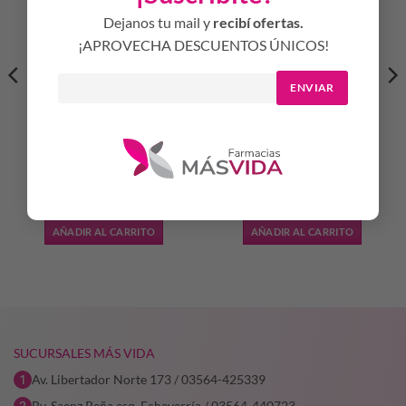
Dejanos tu mail y
recibí ofertas.
¡APROVECHA DESCUENTOS ÚNICOS!
ENVIAR
MUJERCITAS
BOTELLA ALUMINIO PAW
DESODORANTE x123ML
PATROL x400ML
$
4.982,34
$
10.174,16
AÑADIR AL CARRITO
AÑADIR AL CARRITO
SUCURSALES MÁS VIDA
Av. Libertador Norte 173 / 03564-425339
Bv. Saenz Peña esq. Echeverría / 03564-440723