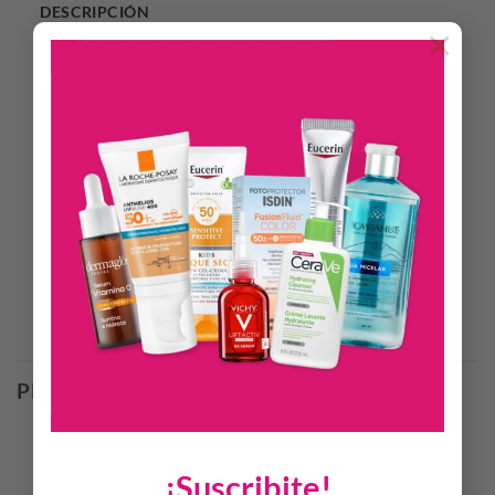
DESCRIPCIÓN
×
INFORMACIÓN ADICIONAL
Familia Olfativa:
Acuático – Amaderado – Ambarado
Notas de Salida:
Mandarina, Notas Marinas, Pimienta y Nuez
Moscada
Notas de Cuerpo:
Lavandín, Ylang y Cuero
Notas de Fondo:
Ámbar y Cumarina
Productos Relacionados
PRODUCTOS RELACIONADOS
¡Suscribite!