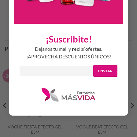
Disponible en 7 tonos.
Productos Relacionados
¡Suscribite!
PRODUCTOS RELACIONADOS
Dejanos tu mail y
recibí ofertas.
¡APROVECHA DESCUENTOS ÚNICOS!
ENVIAR
-20%
-20%
VOGUE FIESTA EFECTO GEL
VOGUE BEAT EFECTO GEL
ESM
ESM