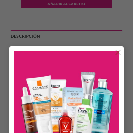
AÑADIR AL CARRITO
DESCRIPCIÓN
INFORMACIÓN ADICIONAL
×
¡Conocé el nuevo bálsamo para labios de Maybelline NY
Lifter Glaze! Este bálsamo se funde en tus labios para un
aspecto más suave y brillante con el tiempo. Su fórmula con
extracto de cereza y ácido hialurónico hidrata los labios hasta
por 24 horas
Beneficios.
Brillo natural.
Formulado con extracto de cereza y ácido hialurónico.
Hasta 24 hs de hidratación.
Color construible.