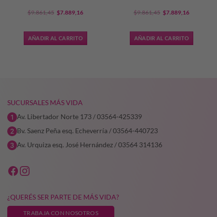
El
El
El
El
$
9.861,45
$
7.889,16
$
9.861,45
$
7.889,16
precio
precio
precio
precio
original
actual
original
actual
AÑADIR AL CARRITO
AÑADIR AL CARRITO
era:
es:
era:
es:
0,33.
$9.861,45.
$7.889,16.
$9.861,45.
$7.889,16
SUCURSALES MÁS VIDA
Av. Libertador Norte 173 / 03564-425339
Bv. Saenz Peña esq. Echeverría / 03564-440723
Av. Urquiza esq. José Hernández / 03564 314136
¿QUERÉS SER PARTE DE MÁS VIDA?
TRABAJA CON NOSOTROS