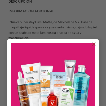
DESCRIPCIÓN
INFORMACIÓN ADICIONAL
¡Nueva Superstay Lumi Matte, de Maybelline NY! Base de
maquillaje líquida que se ve y se siente liviana, dejando la piel
con un acabado mate luminoso a prueba de agua y
transpiración.
×
Beneficios:
•Su fórmula líquida con tecnología Lightwear brinda alta
cobertura con un acabado mate luminoso y ligero
•Obtén un look ligero y mate luminoso con Superstay Lumi
Matte hasta por 30H
•Resistente al agua y la transpiración.
Modo de uso:
Aplicar en el rostro y difuminar con las yemas de los dedos,
con una esponja o usando un blender
Presentación: