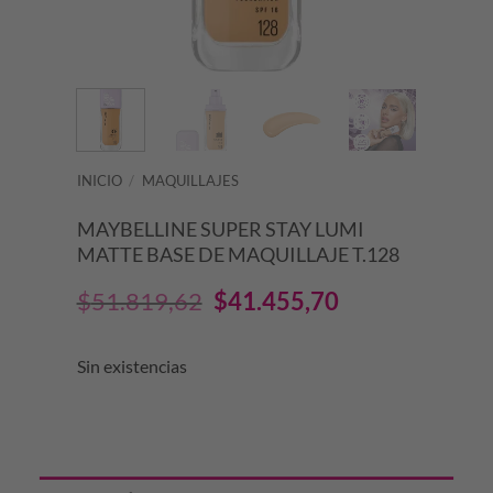
INICIO
/
MAQUILLAJES
MAYBELLINE SUPER STAY LUMI
MATTE BASE DE MAQUILLAJE T.128
El
El
$
51.819,62
$
41.455,70
precio
precio
Sin existencias
original
actual
era:
es:
$51.819,62.
$41.455,70.