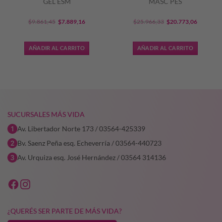
GEL ESM
MASC PES
El
El
El
El
$
9.861,45
$
7.889,16
$
25.966,33
$
20.773,06
precio
precio
precio
precio
original
actual
original
actual
AÑADIR AL CARRITO
AÑADIR AL CARRITO
era:
es:
era:
es:
1,93.
$9.861,45.
$7.889,16.
$25.966,33.
$20.773,
SUCURSALES MÁS VIDA
Av. Libertador Norte 173 / 03564-425339
Bv. Saenz Peña esq. Echeverría / 03564-440723
Av. Urquiza esq. José Hernández / 03564 314136
¿QUERÉS SER PARTE DE MÁS VIDA?