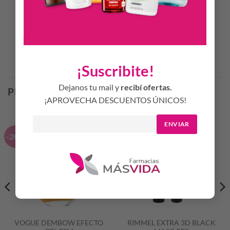
35 Ml.
Productos Relacionados
¡Suscribite!
Dejanos tu mail y
recibí ofertas.
PRODUCTOS RELACIONADOS
¡APROVECHA DESCUENTOS ÚNICOS!
ENVIAR
-20%
-20%
VOGUE DEMBOW EFECTO
RIMMEL EXTRA 3D BLACK