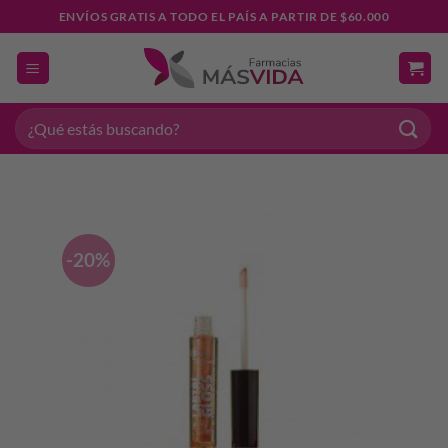
Saltar
ENVÍOS GRATIS A TODO EL PAÍS A PARTIR DE $60.000
al
contenido
Buscar
por:
-20%