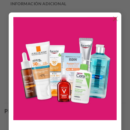
INFORMACIÓN ADICIONAL
×
Es un labial gloss con brillos que aporta un acabado
luminoso. Su textura no pegajosa ofrece un brillo intenso y
un color ligero.
Es ideal para retoques a lo largo del día.
Cómo usarlo: Aplica Labial Gloss directamente sobre los
labios o sobre tu labial favorito para lograr un efecto más
dimensional.
Productos Relacionados
PRODUCTOS RELACIONADOS