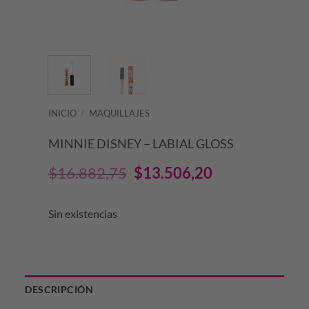
INICIO
/
MAQUILLAJES
MINNIE DISNEY – LABIAL GLOSS
El
El
$
16.882,75
$
13.506,20
precio
precio
Sin existencias
original
actual
era:
es:
$16.882,75.
$13.506,20.
DESCRIPCIÓN