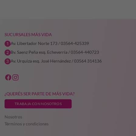
1,54.
$20.830,83.
$16.664,66.
$15.473,22.
$12.378,
SUCURSALES MÁS VIDA
Av. Libertador Norte 173 / 03564-425339
Bv. Saenz Peña esq. Echeverría / 03564-440723
Av. Urquiza esq. José Hernández / 03564 314136
¿QUERÉS SER PARTE DE MÁS VIDA?
TRABAJA CON NOSOTROS
Nosotros
Términos y condiciones