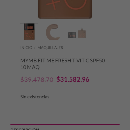
INICIO
/
MAQUILLAJES
MYMB FIT ME FRESH T VIT C SPF50
10 MAQ
El
El
$
39.478,70
$
31.582,96
precio
precio
Sin existencias
original
actual
era:
es:
$39.478,70.
$31.582,96.
DESCRIPCIÓN