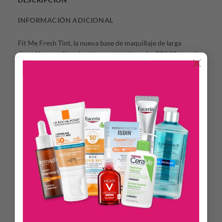
INFORMACIÓN ADICIONAL
Fit Me Fresh Tint, la nueva base de maquillaje de larga
duración con alta cobertura y protector solar FPS 50, creada
×
para todo tipo de piel y cuenta con ingredientes que
controlan la grasa de la piel. Obten un look natural y sano con
la nueva base de Fit Me de Maybelline New York. Acabado
Matte con factor de proteccion FPS 57.
MODO DE USO:
Paso 1: Aplica la base de maquillaje Fit Me Fresh Tint sobre el
rostro limpio y seco.
Paso 2: Usa tus dedos o una brocha para base y distribuila de
manera uniforme en tu rostro, hasta lograr una cobertura
natural y los beneficios para el cuidado de la piel.