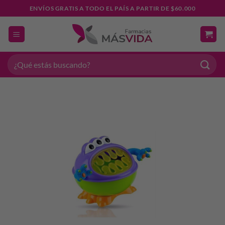
Saltar
ENVÍOS GRATIS A TODO EL PAÍS A PARTIR DE $60.000
al
contenido
Buscar
por: