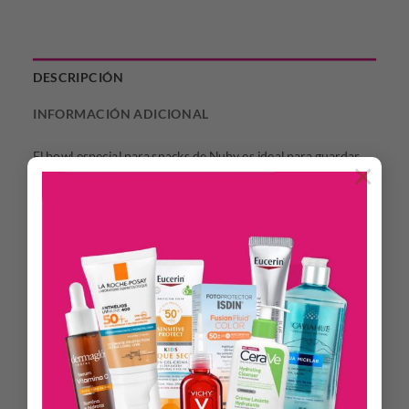
DESCRIPCIÓN
INFORMACIÓN ADICIONAL
El bowl especial para snacks de Nuby es ideal para guardar
×
las meriendas de los niños evitando que se caigan en el suelo
o el asiento del coche. Las solapas de silicona hacen más
sencillo el agarre de alimentos sin derramar ni una sola miga.
Está especialmente diseñado para que sea más fácil de usar y
sujetar con las manos pequeñas de un bebe
Características
No hay derrames ni complicaciones
Tapa suave mantiene atrapado a los alimentos dentro del
vaso