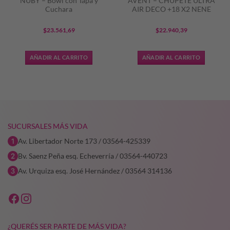
NUBY – Bowl con Tapa y
AVENT – CHUPETE ULTRA
Cuchara
AIR DECO +18 X2 NENE
$
23.561,69
$
22.940,39
AÑADIR AL CARRITO
AÑADIR AL CARRITO
SUCURSALES MÁS VIDA
Av. Libertador Norte 173 / 03564-425339
Bv. Saenz Peña esq. Echeverría / 03564-440723
Av. Urquiza esq. José Hernández / 03564 314136
¿QUERÉS SER PARTE DE MÁS VIDA?