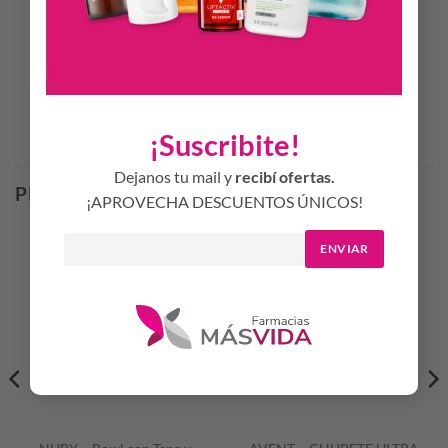
Color de moda y divertido
Sin BPA
Productos Relacionados
¡Suscribite!
Dejanos tu mail y
recibí ofertas.
PRODUCTOS RELACIONADOS
¡APROVECHA DESCUENTOS ÚNICOS!
ENVIAR