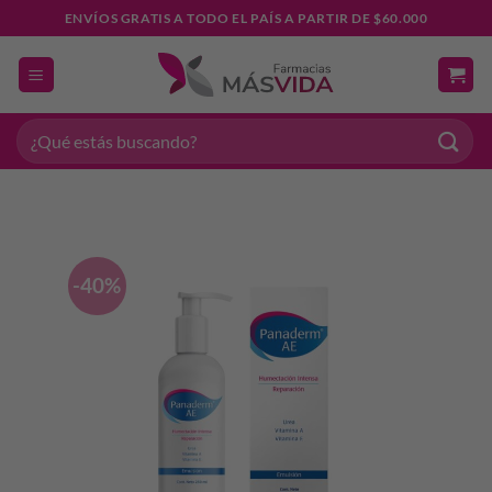
Saltar
ENVÍOS GRATIS A TODO EL PAÍS A PARTIR DE $60.000
al
contenido
Buscar
por:
-40%