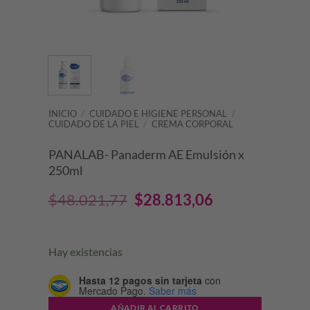
INICIO
/
CUIDADO E HIGIENE PERSONAL
/
CUIDADO DE LA PIEL
/
CREMA CORPORAL
PANALAB- Panaderm AE Emulsión x
250ml
El
El
$
48.021,77
$
28.813,06
precio
precio
original
actual
Hay existencias
era:
es:
Hasta 12 pagos sin tarjeta
con
Mercado Pago.
Saber más
$48.021,77.
$28.813,06.
AÑADIR AL CARRITO