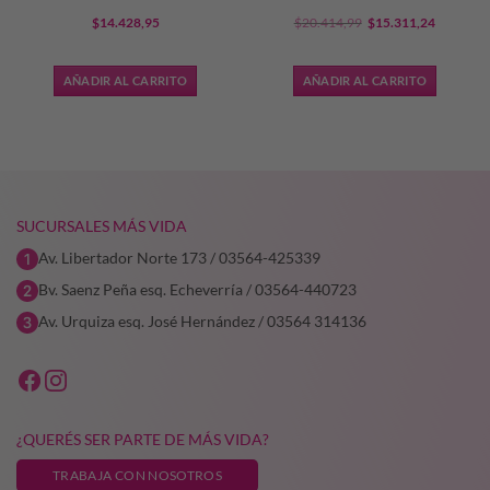
El
El
$
14.428,95
$
20.414,99
$
15.311,24
precio
precio
original
actual
AÑADIR AL CARRITO
AÑADIR AL CARRITO
era:
es:
1,24.
$20.414,99.
$15.311,
SUCURSALES MÁS VIDA
Av. Libertador Norte 173 / 03564-425339
Bv. Saenz Peña esq. Echeverría / 03564-440723
Av. Urquiza esq. José Hernández / 03564 314136
¿QUERÉS SER PARTE DE MÁS VIDA?
TRABAJA CON NOSOTROS