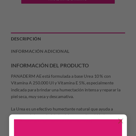
DESCRIPCIÓN
INFORMACIÓN ADICIONAL
INFORMACIÓN DEL PRODUCTO
PANADERM AE está formulada a base Urea 10 % con
Vitamina A 250.000 UI y Vitamina E 5%, especialmente
indicada para brindar una humectación intensa y reparar la
piel seca, muy seca y descamativa.
La Urea es un efectivo humectante natural que ayuda a
mantener la humedad de la piel como así también le otorga
×
mayor flexibilidad.
La Vitamina A contribuye a una piel más suave y uniforme y