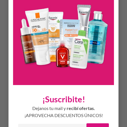
la Vitamina E protege la piel y refuerza las barreras naturales.
PANADERM AE está indicado para:
Reparación y cuidado de la piel seca, muy seca y
descamativa y piel senil.
Cuidado de irritaciones, heridas y quemaduras en general.
Prevención de irritaciones en general por rozamiento de
ropa y/o aparatos de rehabilitación o inmovilidad y
deportivos.
MODO DE USO
Aplicar PANADERM AE en forma abundante, 1 ó 2 veces al
día, en la zona a tratar o proteger. Uso diario.
¡Suscribite!
INGREDIENTES
Dejanos tu mail y
recibí ofertas.
¡APROVECHA DESCUENTOS ÚNICOS!
Urea 10 % + Vitamina A 250.000 UI + Vitamina E 5%.