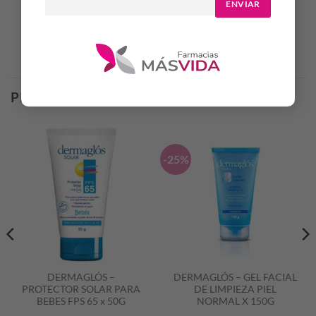
ENVIAR
Productos Relacionados
PRODUCTOS RELACIONADOS
-25%
DERMAGLÓS –
DERMAGLÓS – GEL FACIAL
PROTECTOR SOLAR PARA
DE LIMPIEZA PIEL
BEBES FPS 65 x 50G
NORMAL X 150G