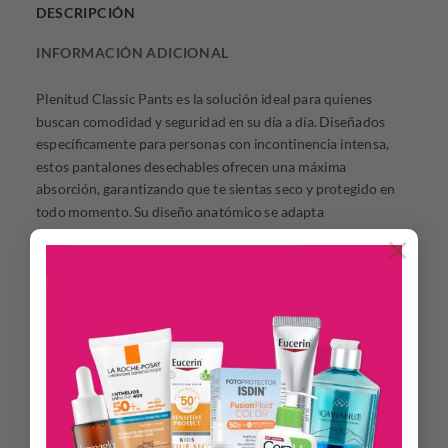
DESCRIPCIÓN
INFORMACIÓN ADICIONAL
Plenitud Classic Pants es la solución ideal para quienes
buscan comodidad y seguridad en su día a día. Diseñados
específicamente para personas con incontinencia intensa,
estos pantalones desechables ofrecen una máxima
absorción, garantizando que te sientas seco y protegido en
todo momento. Su diseño anatómico se adapta
perfectamente al cuerpo, brindando una sensación de
×
libertad y confort.
Con un contorno de cintura que varía entre 100 cm y 140 cm,
estos pantalones son aptos para diferentes tipos de cuerpo,
asegurando un ajuste perfecto. Además, son a prueba de
agua, lo que proporciona una capa adicional de seguridad y
tranquilidad. Cada paquete contiene 8 unidades, lo que
facilita su uso diario y su almacenamiento.