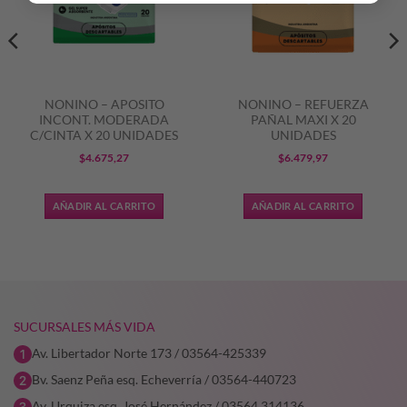
NONINO – APOSITO
NONINO – REFUERZA
INCONT. MODERADA
PAÑAL MAXI X 20
C/CINTA X 20 UNIDADES
UNIDADES
$
4.675,27
$
6.479,97
AÑADIR AL CARRITO
AÑADIR AL CARRITO
SUCURSALES MÁS VIDA
Av. Libertador Norte 173 / 03564-425339
Bv. Saenz Peña esq. Echeverría / 03564-440723
Av. Urquiza esq. José Hernández / 03564 314136