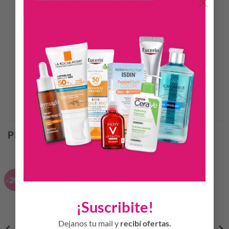
×
INFORMACIÓN ADICIONAL
Sombra de ojos liquida a prueba de agua. Su textura ultra
suave se mezcla para darle color a tus parpados durante todo
el día.
Productos Relacionados
PRODUCTOS RELACIONADOS
-20%
-20%
¡Suscribite!
Dejanos tu mail y
recibí ofertas.