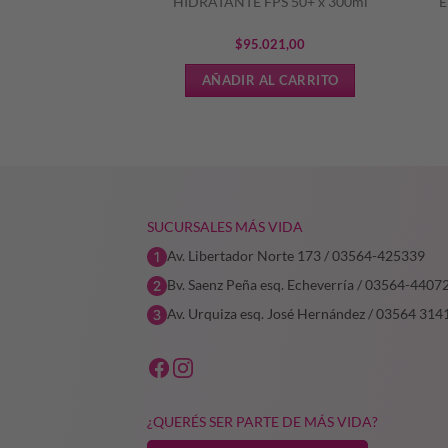
LIENTE PIEL
HIDRATANTE FPS 50+ x 300ml
E
CTIVA
.477,29
$
95.021,00
L CARRITO
AÑADIR AL CARRITO
SUCURSALES MÁS VIDA
Av. Libertador Norte 173 / 03564-425339
Bv. Saenz Peña esq. Echeverría / 03564-4407
Av. Urquiza esq. José Hernández / 03564 314
¿QUERÉS SER PARTE DE MÁS VIDA?