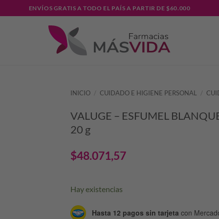
ENVÍOS GRATIS A TODO EL PAÍS A PARTIR DE $60.000
INICIO
/
CUIDADO E HIGIENE PERSONAL
/
CUI
VALUGE – ESFUMEL BLANQU
20 g
$
48.071,57
Hay existencias
Hasta 12 pagos sin tarjeta
con Mercad