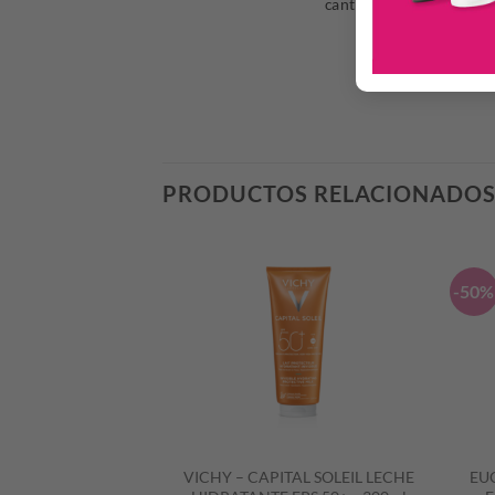
cantidad en el área a tra
PRODUCTOS RELACIONADO
-50%
ATOPIC PRO-AMP
VICHY – CAPITAL SOLEIL LECHE
EUC