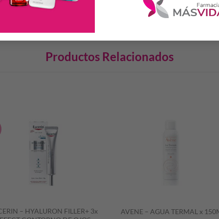
tar y extenderla con un masaje suave hasta su evanescencia.
Productos Relacionados
S
ERIN – HYALURON FILLER+ 3x
AVENE – AGUA TERMAL x 150