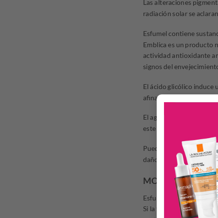
Las alteraciones pigmenta
radiación solar se aclara
Esfumel contiene sustanc
Emblica es un producto n
actividad antioxidante am
signos del envejecimient
El ácido glicólico induce 
afinamiento y suavidad d
El agregado de filtros so
este tipo de tratamientos
Puede ser utilizado aún d
daños ocasionados por la 
MODO DE USO E
Esfumel debe ser aplicad
Si la tolerancia es buen