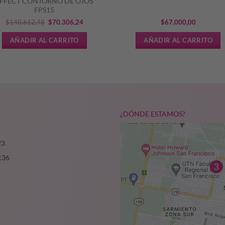
FFECT CONTORNO DE OJOS
FPS15
El
El
$
140.612,48
$
70.306,24
$
67.000,00
precio
precio
AÑADIR AL CARRITO
AÑADIR AL CARRITO
original
actual
era:
es:
$140.612,48.
$70.306,24.
¿DÓNDE ESTAMOS?
23
136