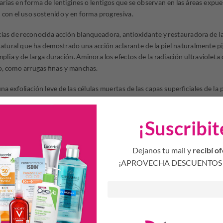
rias en forma de lentigines o lentigos que se observan en las áreas expue
n con el uso sostenido y en forma progresiva.
ias de reconocida acción blanqueadora, antioxidante y restauradora de la 
atural que ha demostrado una acción aclarante de la piel naturalmente 
plia y de larga duración. Aminora los efectos de la radiación ultravioleta d
o, como arrugas finas y manchas.
una exfoliación leve de las células muertas de las capas superficiales de la p
e la misma además de sumar sus efectos aclarantes a los específicos me
lares para radiación ultravioleta B y A garantiza la fotoprotección adecu
¡Suscribit
.
Dejanos tu mail y
recibí of
e día gracias a su contenido de filtros solares, sus propiedades antioxida
¡APROVECHA DESCUENTOS 
radiación ultravioleta.
SFUMEL CREMA
o dos veces por día. Comenzando con una aplicación nocturna.
a después de dos semanas puede aplicarse por la mañana y por la noche. Ut