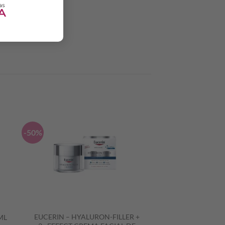
-50%
EUCERIN – HYALURON-FILLER +
ML