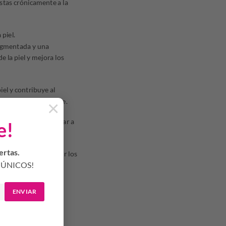
stas crónicamente a la
piel.
pigmentada y una
e la piel y mejora los
iel y contribuye al
ncionados previamente.
×
ada que debe acompañar a
e!
ertas.
ntes ayudan a prevenir los
ÚNICOS!
ENVIAR
ilizar una pequeña