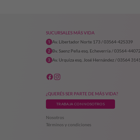
$150.512,18.
$75.256,09.
SUCURSALES MÁS VIDA
Av. Libertador Norte 173 / 03564-425339
Bv. Saenz Peña esq. Echeverría / 03564-4407
Av. Urquiza esq. José Hernández / 03564 314
¿QUERÉS SER PARTE DE MÁS VIDA?
TRABAJA CON NOSOTROS
Nosotros
Términos y condiciones