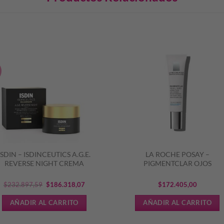
S
ISDIN – ISDINCEUTICS A.G.E.
LA ROCHE POSAY –
REVERSE NIGHT CREMA
PIGMENTCLAR OJOS
El
El
$
232.897,59
$
186.318,07
$
172.405,00
precio
precio
AÑADIR AL CARRITO
AÑADIR AL CARRITO
original
actual
era:
es: