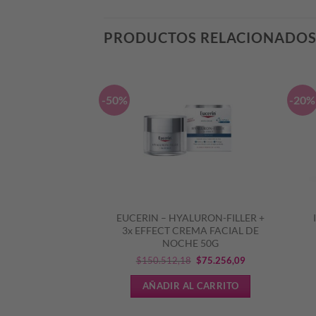
PRODUCTOS RELACIONADO
-50%
-20%
ATOPIC PRO-AMP
EUCERIN – HYALURON-FILLER +
LIENTE PIEL
3x EFFECT CREMA FACIAL DE
CTIVA
NOCHE 50G
El
El
.477,29
$
150.512,18
$
75.256,09
precio
precio
L CARRITO
AÑADIR AL CARRITO
original
actual
era:
es: