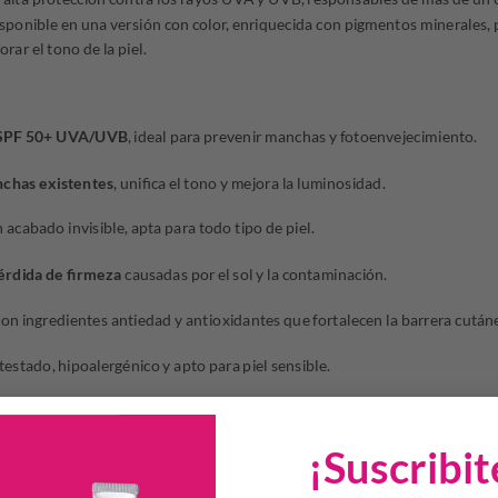
sponible en una versión con color, enriquecida con pigmentos minerales,
rar el tono de la piel.
a SPF 50+ UVA/UVB
, ideal para prevenir manchas y fotoenvejecimiento.
nchas existentes
, unifica el tono y mejora la luminosidad.
 acabado invisible, apta para todo tipo de piel.
érdida de firmeza
causadas por el sol y la contaminación.
on ingredientes antiedad y antioxidantes que fortalecen la barrera cután
stado, hipoalergénico y apto para piel sensible.
¡Suscribit
ápida absorción. Acabado invisible, sin residuo blanco ni sensación grasa.