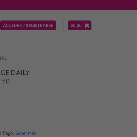
ACCEDER / REGISTRARSE
$
0,00
TRO
AGE DAILY
 50
io
al
o Pago.
Saber más