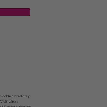
O MEDIUM FPS 50 cantidad
999,50.
n doble protectora y
V ultrafina y
0 % de los signos del