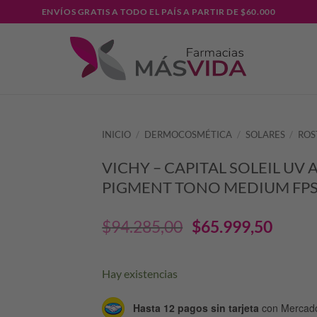
ENVÍOS GRATIS A TODO EL PAÍS A PARTIR DE $60.000
INICIO
/
DERMOCOSMÉTICA
/
SOLARES
/
ROS
VICHY – CAPITAL SOLEIL UV 
PIGMENT TONO MEDIUM FPS
El
El
$
94.285,00
$
65.999,50
precio
prec
Hay existencias
original
actu
Hasta 12 pagos sin tarjeta
con Mercad