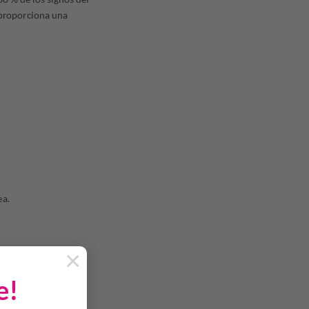
 proporciona una
ea.
×
e!