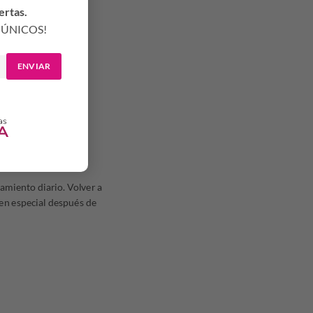
ertas.
ÚNICOS!
ENVIAR
tamiento diario. Volver a
 en especial después de