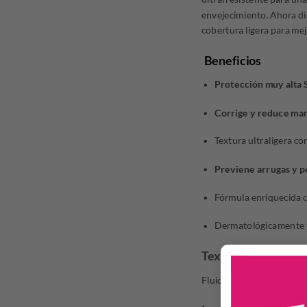
envejecimiento. Ahora di
cobertura ligera para mejo
Beneficios
Protección muy alt
Corrige y reduce ma
Textura ultraligera con
Previene arrugas y p
Fórmula enriquecida c
Dermatológicamente te
Textura
Fluido ultraligero y de r