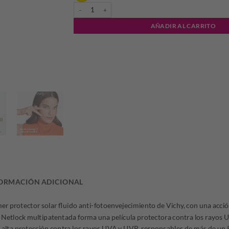
VICHY - CAPITAL SOLEIL UV AGE DAILY PIGMENT TON
era:
es:
AÑADIR AL CARRITO
$94.285,00.
$65.
ORMACIÓN ADICIONAL
r protector solar fluido anti-fotoenvejecimiento de Vichy, con una acció
a Netlock multipatentada forma una película protectora contra los rayos U
a alta protección contra los rayos UVA y UVB, responsables de más de un 8