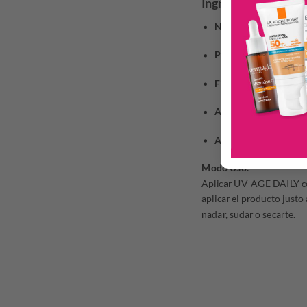
Ingredientes
Niacinamida (Vitamin
Péptidos y Ácido Hia
Filtros solares de a
Agua Volcánica de Vi
Antioxidantes
→ neutr
Modo Uso.
Aplicar UV-AGE DAILY como
aplicar el producto justo
nadar, sudar o secarte.