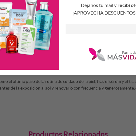
Dejanos tu mail y
recibí of
a B3)
→ ayuda a reducir manchas e iluminar el tono.
¡APROVECHA DESCUENTOS 
lurónico
→ mejoran firmeza, elasticidad e hidratación.
mplio espectro UVA/UVB SPF 50+
→ protegen contra los daños del sol.
chy
→ fortalece la barrera cutánea y calma la piel.
alizan los radicales libres y previenen el daño celular.
 el último paso de la rutina de cuidado de la piel, tras el sérum y el tra
 antes de la exposición al sol y renovarlo con frecuencia y generosamente,
Productos Relacionados